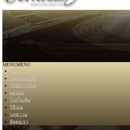
Ufabet สมัครUfabet สมัครยูฟ่าเบท แทงบอล คาสิโน สล็อต คลิกเ
MENU
MENU
หน้าแรก
สมัครสมาชิก
แจ้งฝาก-ถอน
ผลบอล
โปรโมชั่น
วิธีเล่น
บทความ
ติดต่อเรา