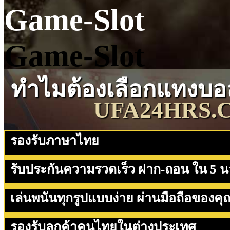
Game-Slot
Game-Slot
ทำไมต้องเลือกแทงบอ
UFA24HRS.
รองรับภาษาไทย
รับประกันความรวดเร็ว ฝาก-ถอน ใน 5 น
เล่นพนันทุกรูปแบบง่าย ผ่านมือถือของคุ
รองรับลูกค้าคนไทยในต่างประเทศ