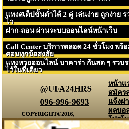
แทงสเต็ปขั้นต่ำได้ 2 คู่ เล่นง่าย ถูกง่าย 
ไว
ฝาก-ถอน ผ่านระบบออนไลน์หน้าเว็บ
Call Center บริการตลอด 24 ชั่วโมง พร้อ
ตอบทุกข้อสงสัย
แทงหวยออนไลน์ บาคาร่า กันสด ๆ รวบ
ไว้ในที่เดียว
หน้าแ
@UFA24HRS
สมัคร
096-996-9693
แจ้งฝ
ผลบอ
COPYRIGHT©2016,
โปรโมช
WWW.UFA24HRS.COM
วิธีเล่น