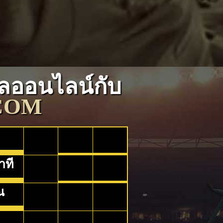
ลออนไลน์กับ
COM
าที
ณ