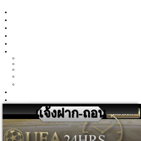
Skip to content
หน้าแรก
สมัครสมาชิก
แจ้งฝาก-ถอน
ผลบอล
โปรโมชั่น
วิธีเล่น
W88
Golden Slot
SA Gaming
วิธีแทงบอล
ตั้งค่าพื้นฐาน
บทความ
ติดต่อเรา
แจ้งฝาก-ถอน
LOGIN
Ufabet สมัครUfabet สมัครยูฟ่าเบท แทงบอล คาสิโน สล็อต คลิก
แจ้งฝาก-ถอน
เลย