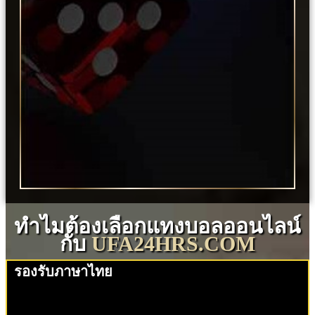
ทำไมต้องเลือกแทงบอลออนไลน์
กับ
UFA24HRS.COM
รองรับภาษาไทย