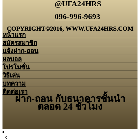
@UFA24HRS
096-996-9693
COPYRIGHT©2016, WWW.UFA24HRS.COM
หน้าแรก
สมัครสมาชิก
แจ้งฝาก-ถอน
ผลบอล
โปรโมชั่น
วิธีเล่น
บทความ
ติดต่อเรา
ฝาก-ถอน กับธนาคารชั้นนำ
ตลอด 24 ชั่วโมง
X