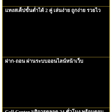
แทงสเต็ปขั้นต่ำได้ 2 คู่ เล่นง่าย ถูกง่าย รวยไว
ฝาก-ถอน ผ่านระบบออนไลน์หน้าเว็บ
Call Center บริการตลอด 24 ชั่วโมง พร้อมตอบ