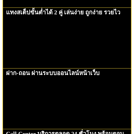
แทงสเต็ปขั้นต่ำได้ 2 คู่ เล่นง่าย ถูกง่าย รวยไว
ฝาก-ถอน ผ่านระบบออนไลน์หน้าเว็บ
Call Center บริการตลอด 24 ชั่วโมง พร้อมตอบ