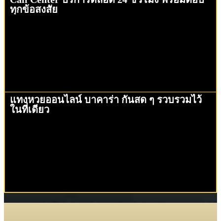
ทุกข้อสงสัย
แทงหวยออนไลน์ บาคาร่า กันสด ๆ รวบรวมไว้
ในที่เดียว