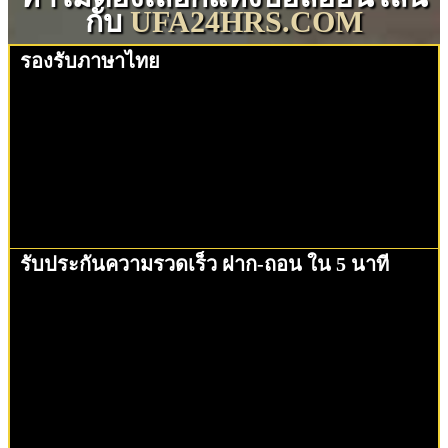
กับ
UFA24HRS.COM
รองรับภาษาไทย
รับประกันความรวดเร็ว ฝาก-ถอน ใน 5 นาที