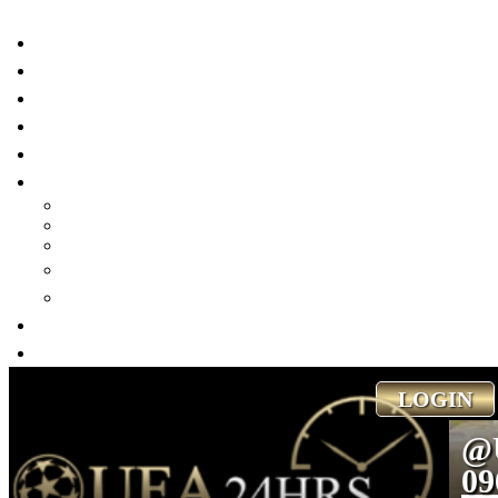
Skip to content
หน้าแรก
สมัครสมาชิก
แจ้งฝาก-ถอน
ผลบอล
โปรโมชั่น
วิธีเล่น
W88
Golden Slot
SA Gaming
วิธีแทงบอล
ตั้งค่าพื้นฐาน
บทความ
ติดต่อเรา
LOGIN
แนะนำเทคนิคในการ
Ufabet สมัครUfabet สมัครยูฟ่าเบท แทงบอล คาสิโน สล็อต คลิก
@
เอาชนะบาคาร่าง่ายๆ
เลย
09