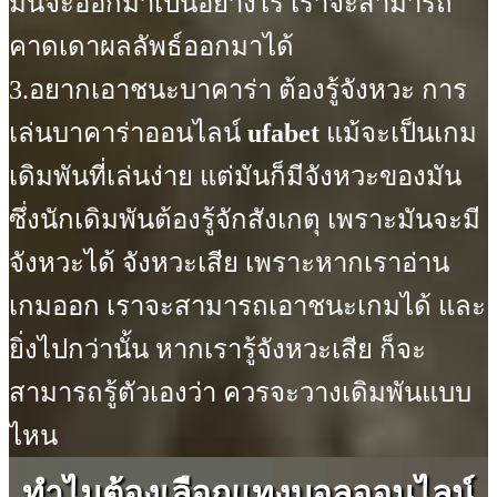
มันจะออกมาเป็นอย่างไร เราจะสามารถ
คาดเดาผลลัพธ์ออกมาได้
3.อยากเอาชนะบาคาร่า ต้องรู้จังหวะ การ
เล่นบาคาร่าออนไลน์
ufabet
แม้จะเป็นเกม
เดิมพันที่เล่นง่าย แต่มันก็มีจังหวะของมัน
ซึ่งนักเดิมพันต้องรู้จักสังเกตุ เพราะมันจะมี
จังหวะได้ จังหวะเสีย เพราะหากเราอ่าน
เกมออก เราจะสามารถเอาชนะเกมได้ และ
ยิ่งไปกว่านั้น หากเรารู้จังหวะเสีย ก็จะ
สามารถรู้ตัวเองว่า ควรจะวางเดิมพันแบบ
ไหน
ทำไมต้องเลือกแทงบอลออนไลน์