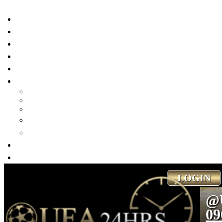
Skip to content
หน้าแรก
สมัครสมาชิก
แจ้งฝาก-ถอน
ผลบอล
โปรโมชั่น
วิธีเล่น
W88
Golden Slot
SA Gaming
วิธีแทงบอล
ตั้งค่าพื้นฐาน
บทความ
ติดต่อเรา
LOGIN
Casino
Ufabet สมัครUfabet สมัครยูฟ่าเบท แทงบอล คาสิโน สล็อต คลิก
@
เลย
09
Casino