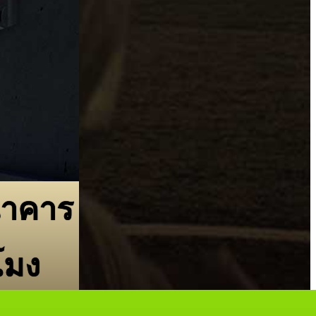
นาคาร
โมง