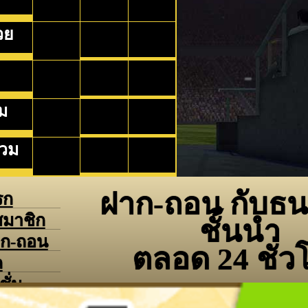
รวย
ม
รวม
ฝาก-ถอน กับธ
รก
สมาชิก
ชั้นนำ
าก-ถอน
ตลอด 24 ชั่ว
ล
ั่น