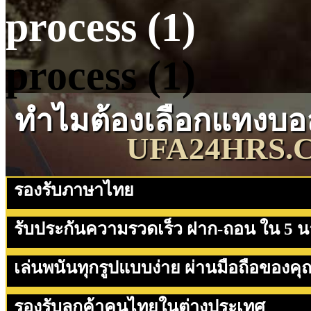
process (1)
process (1)
ทำไมต้องเลือกแทงบอ
UFA24HRS.
รองรับภาษาไทย
รับประกันความรวดเร็ว ฝาก-ถอน ใน 5 น
เล่นพนันทุกรูปแบบง่าย ผ่านมือถือของคุ
รองรับลูกค้าคนไทยในต่างประเทศ