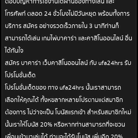
ตอบปัญหาการใช้งานได้ผ่านช่องทางไลน์ และ
โทรศัพท์ ตลอด 24 ชั่วโมงไม่มีวันหยุด พร้อมทั้งการ
บริการ สมัคร อย่างรวดเร็วภายใน 3 นาทีท่านก็
สามารถได้เล่น เกมไพ่บาคาร่า และคาสิโนออนไลน์ อื่น
ได้ทันใจ
สมัคร บาคาร่า เว็บคาสิโนออนไลน์ กับ ufa24hrs รับ
โปรโมชั่นเด็ด
โปรโมชั่นเด็ดของ ทาง ufa24hrs นั้นเราสามารถ
เลือกให้คุณได้ ทั้งหฃลากหลายโปรตามแต่สมาชิก
ต้องการ ไม่ว่าจะเป็น โบนัสแรกเข้า สำหรับสมาชิกใหม่
นั้นเราให้โบนัส 20% หรือหากท่านสามารถที่จะชวน
เพื่อนเข้ามาเล่นได้ ท่านจะได้รับโบนัส เพิ่มอีก 20%