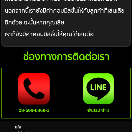
นอกจากนี้เรายังมีค่าคอมมิสชั่นให้กับลูกค้าที่เล่นเสีย
อีกด้วย ฉะนั้นหากคุณเสีย
เราก็ยังมีค่าคอมมิสชั่นให้คุณได้เล่นต่อ
ช่องทางการติดต่อเรา
09-699-6969-3
@ufa24hrs
ufa