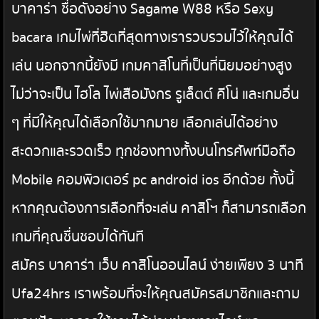
บาคาร่า ชื่อดังอย่าง Sagame W88 หรือ Sexy
bacara เกมไพ่ที่ฮิตที่สุดทางเรารวบรวมไว้ให้คุณได้
เล่น นอกจากนี้ยังมี เกมคาสิโนที่เป็นที่นิยมอย่างสูง
ไม่ว่าจะเป็น ไฮโล ไพ่เสือมังกร รูเล็ตต์ คีโน่ และเกมอื่น
ๆ ที่มีให้คุณได้เลือกใช้มากมาย เลือกเล่นได้อย่าง
สะดวกและรวดเร็ว ทุกช่องทางทั้งบนโทรศัพท์มือถือ
Mobile คอมพิวเตอร์ pc android ios อีกด้วย ทั้งนี้
หากคุณต้องการเลือกที่จะเล่น คาสิโฯ ก็สามารถเลือก
เกมที่คุณชื่นชอบได้ทันที
สมัคร บาคาร่า เว็บ คาสิโนออนไลน์ ง่ายเพียง 3 นาที
Ufa24hrs เราพร้อมที่จะให้คุณสมัครสมาชิกและถาม