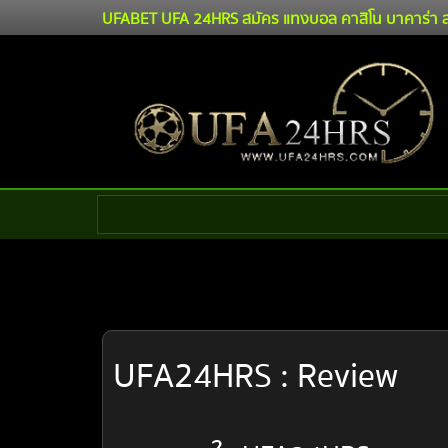
UFABET UFA 24HRS สมัคร แทงบอล คาสิโน บาคาร่า ส
UFA24HRS : Review