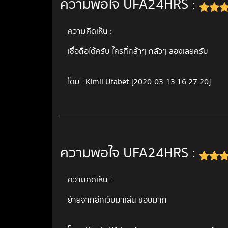
ความพอใจ UFA24HRS :
ความคิดเห็น :
เชื่อถือได้ครับ ใครที่กล้าๆ กลัวๆ ลองเลยครับ
โดย : Kimil Ufabet [2020-03-13 16:27:20]
ความพอใจ UFA24HRS :
ความคิดเห็น :
ย้ายจากอีกเว็บมาเล่น ชอบมาก