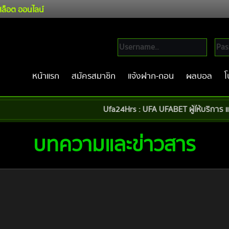
ล็อต ออนไลน์
หน้าแรก
สมัครสมาชิก
แจ้งฝาก-ถอน
ผลบอล
โ
Ufa24Hrs : UFA UFABET ผู้ให้บริการ แทงบ
บทความและข่าวสาร