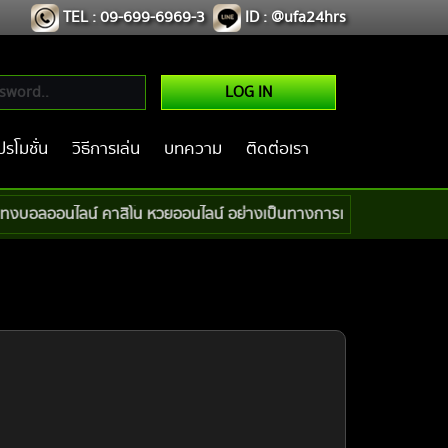
TEL : 09-699-6969-3
ID : @ufa24hrs
ปรโมชั่น
วิธีการเล่น
บทความ
ติดต่อเรา
อลออนไลน์ คาสิโน หวยออนไลน์ อย่างเป็นทางการและมีมาตรฐานเป็นสากล