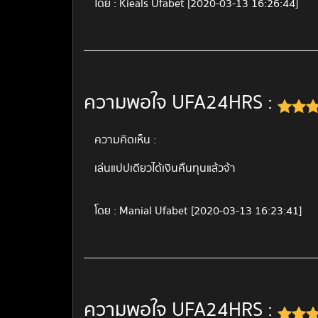
โดย : Kieals Ufabet [2020-03-13 16:26:44]
ความพอใจ UFA24HRS :
ความคิดเห็น :
เล่นแปปเดียวได้เงินคืนทุนแล้วจ้า
โดย : Manial Ufabet [2020-03-13 16:23:41]
ความพอใจ UFA24HRS :