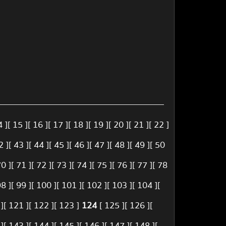
4
][
15
][
16
][
17
][
18
][
19
][
20
][
21
][
22
]
2
][
43
][
44
][
45
][
46
][
47
][
48
][
49
][
50
70
][
71
][
72
][
73
][
74
][
75
][
76
][
77
][
78
98
][
99
][
100
][
101
][
102
][
103
][
104
][
][
121
][
122
][
123
]
124
[
125
][
126
][
][
143
][
144
][
145
][
146
][
147
][
148
][