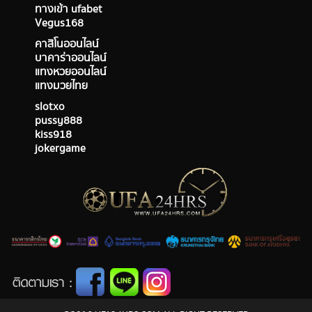
ทางเข้า ufabet
Vegus168
คาสิโนออนไลน์
บาคาร่าออนไลน์
แทงหวยออนไลน์
แทงมวยไทย
slotxo
pussy888
kiss918
jokergame