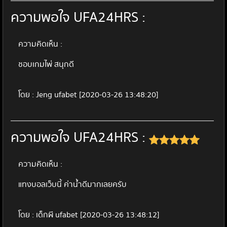
ความพอใจ UFA24HRS :
ความคิดเห็น :
ชอบเกมไพ่ สนุกดี
โดย : Jeng ufabet [2020-03-26 13:48:20]
ความพอใจ UFA24HRS :
ความคิดเห็น :
แทงบอลเว็บนี้ ค่าน้ำดีมากเลยครับ
โดย : เด็กผี ufabet [2020-03-26 13:48:12]