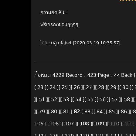
ความคิดเห็น :
ฟรีเครดิตชอบๆๆๆๆ
โดย : บลู ufabet [2020-03-19 10:35:57]
ทั้งหมด 4229 Record : 423 Page :
<< Back
[
23
][
24
][
25
][
26
][
27
][
28
][
29
][
30
][
][
51
][
52
][
53
][
54
][
55
][
56
][
57
][
58
][
][
79
][
80
][
81
]
82
[
83
][
84
][
85
][
86
][
8
105
][
106
][
107
][
108
][
109
][
110
][
111
127
][
128
][
129
][
130
][
131
][
132
][
133