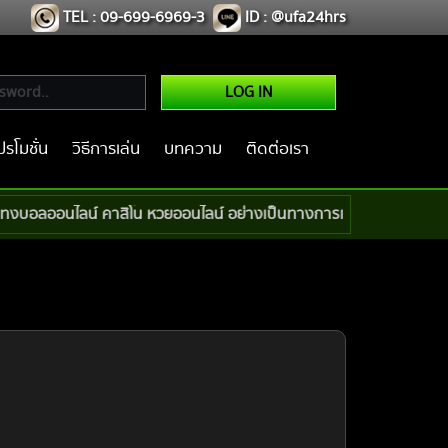
TEL : 09-699-6969-3
ID : @ufa24hrs
ปรโมชั่น
วิธีการเล่น
บทความ
ติดต่อเรา
อลออนไลน์ คาสิโน หวยออนไลน์ อย่างเป็นทางการและมีมาตรฐานเป็นสากล