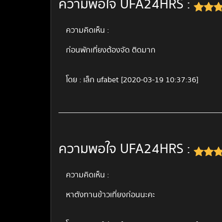
ความพอใจ UFA24HRS :
ความคิดเห็น :
ก่อนพักเที่ยงต้องจัด ติดมาก
โดย : เล็ก ufabet [2020-03-19 10:37:36]
ความพอใจ UFA24HRS :
ความคิดเห็น :
หาตังทานข้าวเที่ยงก่อนนะคะ