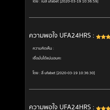
โดย : เนส ufabet [2020-03-19 10:36:59]
ความพอใจ UFA24HRS :
ความคิดเห็น :
เชื่อมั่นได้แน่นอนคะ
โดย : ลี่ ufabet [2020-03-19 10:36:30]
ความพอใจ UFA24HRS :