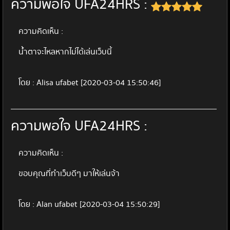
ความพอใจ UFA24HRS :
ความคิดเห็น :
น้ำตาจะไหลหากไม่ได้เล่นเว็บนี้
โดย : Alisa ufabet [2020-03-04 15:50:46]
ความพอใจ UFA24HRS :
ความคิดเห็น :
ขอบคุณที่ทำเว็บดีๆ มาให้เล่นจ้า
โดย : Alan ufabet [2020-03-04 15:50:29]