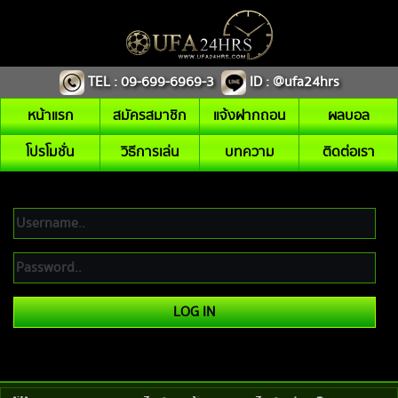
TEL : 09-699-6969-3
ID :
@ufa24hrs
หน้าแรก
สมัครสมาชิก
แจ้งฝากถอน
ผลบอล
โปรโมชั่น
วิธีการเล่น
บทความ
ติดต่อเรา