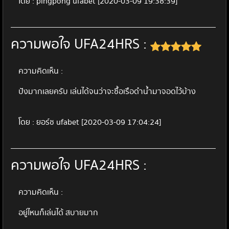
โดย : pingpong ufabet [2020-03-09 19:38:39]
ความพอใจ UFA24HRS :
ความคิดเห็น :
ปังมากเลยครับ เล่นได้จนว่าจะซื้อเรือดำน้ำมาจอดไว้บ้าง
โดย : ยอร์ช ufabet [2020-03-09 17:04:24]
ความพอใจ UFA24HRS :
ความคิดเห็น :
อยู่ไหนก็เล่นได้ สบายมาก