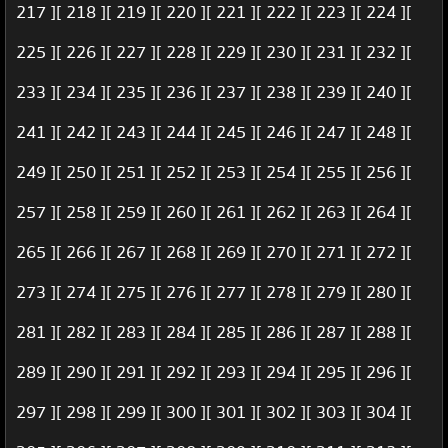
217
][
218
][
219
][
220
][
221
][
222
][
223
][
224
][
225
][
226
][
227
][
228
][
229
][
230
][
231
][
232
][
233
][
234
][
235
][
236
][
237
][
238
][
239
][
240
][
241
][
242
][
243
][
244
][
245
][
246
][
247
][
248
][
249
][
250
][
251
][
252
][
253
][
254
][
255
][
256
][
257
][
258
][
259
][
260
][
261
][
262
][
263
][
264
][
265
][
266
][
267
][
268
][
269
][
270
][
271
][
272
][
273
][
274
][
275
][
276
][
277
][
278
][
279
][
280
][
281
][
282
][
283
][
284
][
285
][
286
][
287
][
288
][
289
][
290
][
291
][
292
][
293
][
294
][
295
][
296
][
297
][
298
][
299
][
300
][
301
][
302
][
303
][
304
][