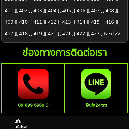
401
][
402
][
403
][
404
][
405
][
406
][
407
][
408
][
409
][
410
][
411
][
412
][
413
][
414
][
415
][
416
][
417
][
418
][
419
][
420
][
421
][
422
][
423
]
Next>>
ช่องทางการติดต่อเรา
09-699-6969-3
@ufa24hrs
ufa
ufabet