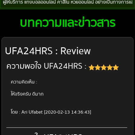
้ให้บริการ แทงบอลออนไลน์ คาสิโน หวยออนไลน์ อย่างเป็นทางการและมี
บทความและข่าวสาร
UFA24HRS : Review
ความพอใจ UFA24HRS :
ความคิดเห็น :
ให้จริงครับ ดีมาก
โดย : Ari Ufabet [2020-02-13 14:36:43]