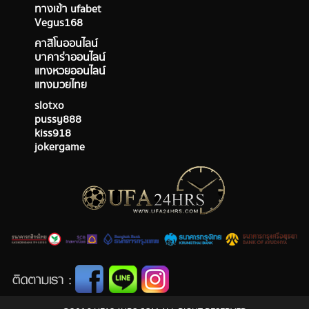
ทางเข้า ufabet
Vegus168
คาสิโนออนไลน์
บาคาร่าออนไลน์
แทงหวยออนไลน์
แทงมวยไทย
slotxo
pussy888
kiss918
jokergame