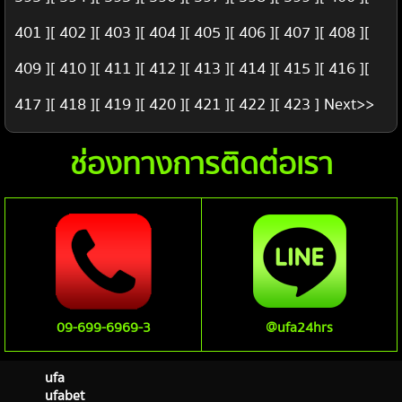
401
][
402
][
403
][
404
][
405
][
406
][
407
][
408
][
409
][
410
][
411
][
412
][
413
][
414
][
415
][
416
][
417
][
418
][
419
][
420
][
421
][
422
][
423
]
Next>>
ช่องทางการติดต่อเรา
09-699-6969-3
@ufa24hrs
ufa
ufabet