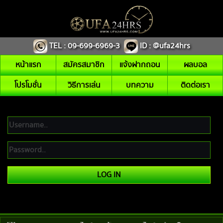
TEL : 09-699-6969-3
ID :
@ufa24hrs
หน้าแรก
สมัครสมาชิก
แจ้งฝากถอน
ผลบอล
โปรโมชั่น
วิธีการเล่น
บทความ
ติดต่อเรา