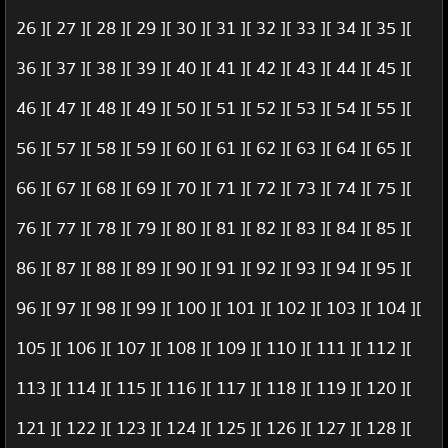
26
][
27
][
28
][
29
][
30
][
31
][
32
][
33
][
34
][
35
][
36
][
37
][
38
][
39
][
40
][
41
][
42
][
43
][
44
][
45
][
46
][
47
][
48
][
49
][
50
][
51
][
52
][
53
][
54
][
55
][
56
][
57
][
58
][
59
][
60
][
61
][
62
][
63
][
64
][
65
][
66
][
67
][
68
][
69
][
70
][
71
][
72
][
73
][
74
][
75
][
76
][
77
][
78
][
79
][
80
][
81
][
82
][
83
][
84
][
85
][
86
][
87
][
88
][
89
][
90
][
91
][
92
][
93
][
94
][
95
][
96
][
97
][
98
][
99
][
100
][
101
][
102
][
103
][
104
][
105
][
106
][
107
][
108
][
109
][
110
][
111
][
112
][
113
][
114
][
115
][
116
][
117
][
118
][
119
][
120
][
121
][
122
][
123
][
124
][
125
][
126
][
127
][
128
][