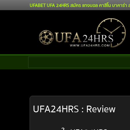
UFABET UFA 24HRS สมัคร แทงบอล คาสิโน บาคาร่า ส
UFA24HRS : Review