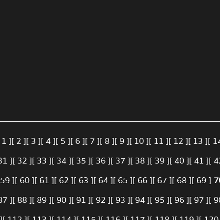
[
1
][
2
][
3
][
4
][
5
][
6
][
7
][
8
][
9
][
10
][
11
][
12
][
13
][
1
31
][
32
][
33
][
34
][
35
][
36
][
37
][
38
][
39
][
40
][
41
][
4
59
][
60
][
61
][
62
][
63
][
64
][
65
][
66
][
67
][
68
][
69
]
7
87
][
88
][
89
][
90
][
91
][
92
][
93
][
94
][
95
][
96
][
97
][
9
][
112
][
113
][
114
][
115
][
116
][
117
][
118
][
119
][
120