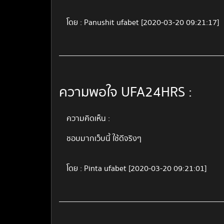
โดย : Panushit ufabet [2020-03-20 09:21:17]
ความพอใจ UFA24HRS :
ความคิดเห็น :
ชอบมากเว็บนี้ ใช้ดีจริงๆ
โดย : Pinta ufabet [2020-03-20 09:21:01]