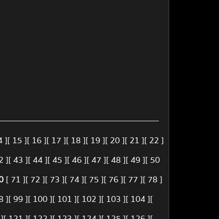
4
][
15
][
16
][
17
][
18
][
19
][
20
][
21
][
22
]
2
][
43
][
44
][
45
][
46
][
47
][
48
][
49
][
50
0
[
71
][
72
][
73
][
74
][
75
][
76
][
77
][
78
]
8
][
99
][
100
][
101
][
102
][
103
][
104
][
][
121
][
122
][
123
][
124
][
125
][
126
][