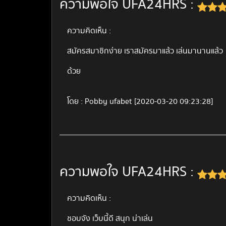
ความพอใจ UFA24HRS :
ความคิดเห็น :
สมัครสมาชิกง่าย เราสมัครมาแล้ว เล่นมานานแล้ว
ด้วย
โดย : Pobby ufabet [2020-03-20 09:23:28]
ความพอใจ UFA24HRS :
ความคิดเห็น :
ชอบจัง เว็บนี้ดี สนุก น่าเล่น