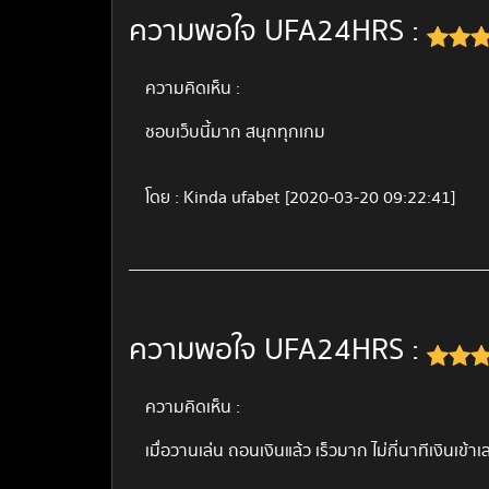
ความพอใจ UFA24HRS :
ความคิดเห็น :
ชอบเว็บนี้มาก สนุกทุกเกม
โดย : Kinda ufabet [2020-03-20 09:22:41]
ความพอใจ UFA24HRS :
ความคิดเห็น :
เมื่อวานเล่น ถอนเงินแล้ว เร็วมาก ไม่กี่นาทีเงินเข้าเ