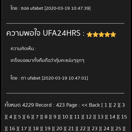
โดย : ซอล ufabet [2020-03-19 10:47:39]
ความพอใจ UFA24HRS :
ความคิดเห็น :
เกร็งบอลมาทั้งคืนถือว่าคุ้มคะแน่นๆจุกๆ
โดย : ตา ufabet [2020-03-19 10:47:01]
ทั้งหมด 4229 Record : 423 Page :
<< Back
[
1
][
2
][
3
][
4
][
5
][
6
][
7
][
8
][
9
][
10
][
11
][
12
][
13
][
14
][
15
][
16
][
17
][
18
][
19
][
20
][
21
][
22
][
23
][
24
][
25
][