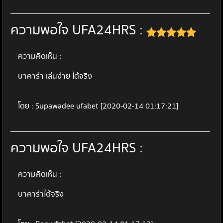
ความพอใจ UFA24HRS :
ความคิดเห็น :
บาคาร่า เล่นง่าย ได้จริง
โดย : Supawadee ufabet [2020-02-14 01:17:21]
ความพอใจ UFA24HRS :
ความคิดเห็น :
บาคาร่าได้จริง