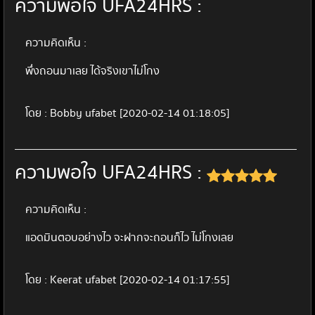
ความพอใจ UFA24HRS :
ความคิดเห็น :
พึ่งถอนมาเลย ได้จริงเขาไม่โกง
โดย : Bobby ufabet [2020-02-14 01:18:05]
ความพอใจ UFA24HRS :
ความคิดเห็น :
แอดมินตอบอย่างไว จะฝากจะถอนก็ไว ไม่โกงเลย
โดย : Keerat ufabet [2020-02-14 01:17:55]