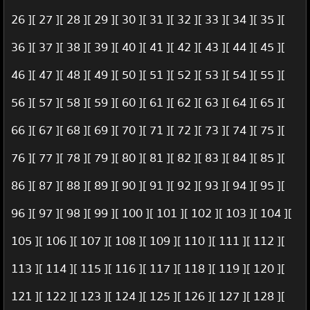
26
][
27
][
28
][
29
][
30
][
31
][
32
][
33
][
34
][
35
][
36
][
37
][
38
][
39
][
40
][
41
][
42
][
43
][
44
][
45
][
46
][
47
][
48
][
49
][
50
][
51
][
52
][
53
][
54
][
55
][
56
][
57
][
58
][
59
][
60
][
61
][
62
][
63
][
64
][
65
][
66
][
67
][
68
][
69
][
70
][
71
][
72
][
73
][
74
][
75
][
76
][
77
][
78
][
79
][
80
][
81
][
82
][
83
][
84
][
85
][
86
][
87
][
88
][
89
][
90
][
91
][
92
][
93
][
94
][
95
][
96
][
97
][
98
][
99
][
100
][
101
][
102
][
103
][
104
][
105
][
106
][
107
][
108
][
109
][
110
][
111
][
112
][
113
][
114
][
115
][
116
][
117
][
118
][
119
][
120
][
121
][
122
][
123
][
124
][
125
][
126
][
127
][
128
][