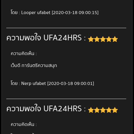
โดย : Looper ufabet [2020-03-18 09:00:15]
ความพอใจ UFA24HRS :
ความคิดเห็น :
เว็บดี การันตรีความสนุก
โดย : Nerp ufabet [2020-03-18 09:00:01]
ความพอใจ UFA24HRS :
ความคิดเห็น :