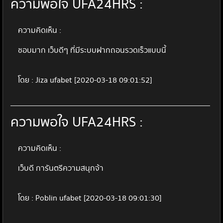
ความพอใจ UFA24HRS :
ความคิดเห็น :
ชอบมาก เว็บดีๆ ที่มีระบบฝากถอนรวดเร็วแบบนี้
โดย : Jiza ufabet [2020-03-18 09:01:52]
ความพอใจ UFA24HRS :
ความคิดเห็น :
เว็บดี การันตรีความสนุกจ้า
โดย : Poblin ufabet [2020-03-18 09:01:30]