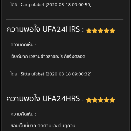
โดย : Cary ufabet [2020-03-18 09:00:59]
ความพอใจ UFA24HRS :
ความคิดเห็น :
เว็บดีมาก เวลามีข่าวสารอะไร ก็แจ้งตลอด
โดย : Sitta ufabet [2020-03-18 09:00:32]
ความพอใจ UFA24HRS :
ความคิดเห็น :
ชอบเว็บนี้มาก ติดตามและเล่นทุกวัน