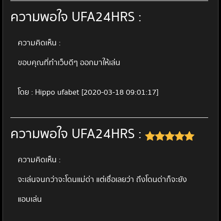
ความพอใจ UFA24HRS :
ความคิดเห็น :
ขอบคุณที่ทำเว็บดีๆ ออกมาให้เล่น
โดย : Hippo ufabet [2020-03-18 09:01:17]
ความพอใจ UFA24HRS :
ความคิดเห็น :
จะเล่นจนกว่าจะโดนแม่ด่า แต่เชื่อเลยว่า ถึงโดนด่าก็จะยัง
แอบเล่น