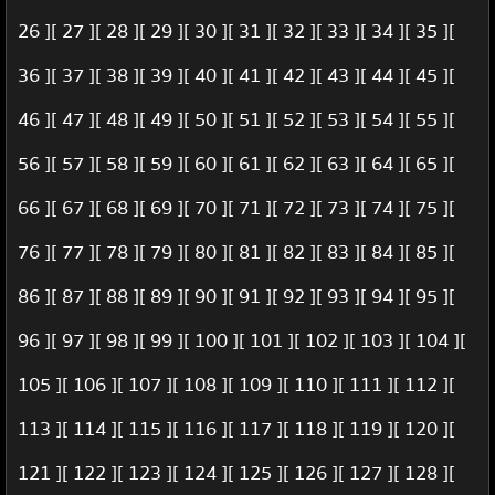
26
][
27
][
28
][
29
][
30
][
31
][
32
][
33
][
34
][
35
][
36
][
37
][
38
][
39
][
40
][
41
][
42
][
43
][
44
][
45
][
46
][
47
][
48
][
49
][
50
][
51
][
52
][
53
][
54
][
55
][
56
][
57
][
58
][
59
][
60
][
61
][
62
][
63
][
64
][
65
][
66
][
67
][
68
][
69
][
70
][
71
][
72
][
73
][
74
][
75
][
76
][
77
][
78
][
79
][
80
][
81
][
82
][
83
][
84
][
85
][
86
][
87
][
88
][
89
][
90
][
91
][
92
][
93
][
94
][
95
][
96
][
97
][
98
][
99
][
100
][
101
][
102
][
103
][
104
][
105
][
106
][
107
][
108
][
109
][
110
][
111
][
112
][
113
][
114
][
115
][
116
][
117
][
118
][
119
][
120
][
121
][
122
][
123
][
124
][
125
][
126
][
127
][
128
][