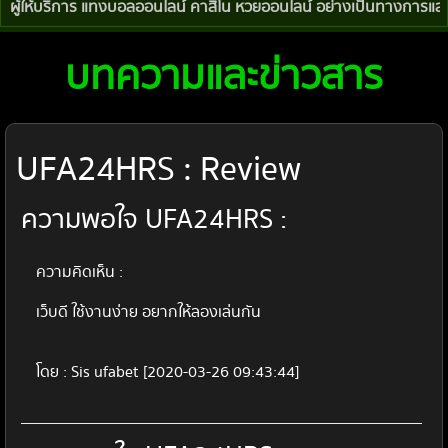
้ให้บริการ แทงบอลออนไลน์ คาสิโน หวยออนไลน์ อย่างเป็นทางการและมี
บทความและข่าวสาร
UFA24HRS : Review
ความพอใจ UFA24HRS :
ความคิดเห็น :
เว็บดี ใช้งานง่าย อยากให้ลองเล่นกัน
โดย : Sis ufabet [2020-03-26 09:43:44]