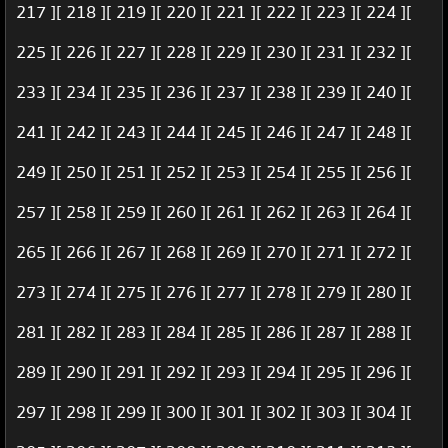
217
][
218
][
219
][
220
][
221
][
222
][
223
][
224
][
225
][
226
][
227
][
228
][
229
][
230
][
231
][
232
][
233
][
234
][
235
][
236
][
237
][
238
][
239
][
240
][
241
][
242
][
243
][
244
][
245
][
246
][
247
][
248
][
249
][
250
][
251
][
252
][
253
][
254
][
255
][
256
][
257
][
258
][
259
][
260
][
261
][
262
][
263
][
264
][
265
][
266
][
267
][
268
][
269
][
270
][
271
][
272
][
273
][
274
][
275
][
276
][
277
][
278
][
279
][
280
][
281
][
282
][
283
][
284
][
285
][
286
][
287
][
288
][
289
][
290
][
291
][
292
][
293
][
294
][
295
][
296
][
297
][
298
][
299
][
300
][
301
][
302
][
303
][
304
][