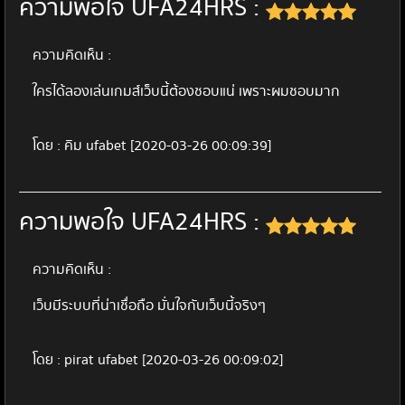
ความพอใจ UFA24HRS :
ความคิดเห็น :
ใครได้ลองเล่นเกมส์เว็บนี้ต้องชอบแน่ เพราะผมชอบมาก
โดย : คิม ufabet [2020-03-26 00:09:39]
ความพอใจ UFA24HRS :
ความคิดเห็น :
เว็บมีระบบที่น่าเชื่อถือ มั่นใจกับเว็บนี้จริงๆ
โดย : pirat ufabet [2020-03-26 00:09:02]