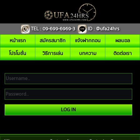
TEL : 09-699-6969-3
ID : @ufa24hrs
หน้าแรก
สมัครสมาชิก
แจ้งฝากถอน
ผลบอล
โปรโมชั่น
วิธีการเล่น
บทความ
ติดต่อเรา