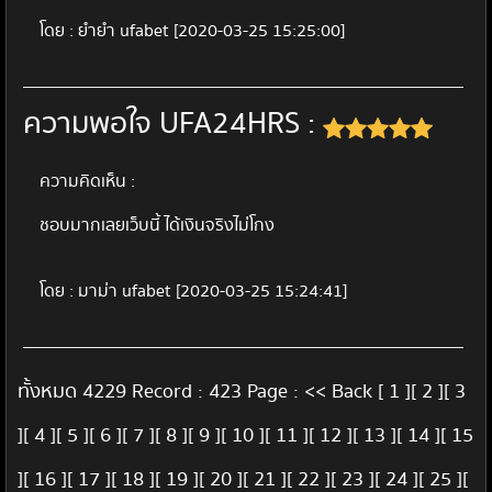
โดย : ยำยำ ufabet [2020-03-25 15:25:00]
ความพอใจ UFA24HRS :
ความคิดเห็น :
ชอบมากเลยเว็บนี้ ได้เงินจริงไม่โกง
โดย : มาม่า ufabet [2020-03-25 15:24:41]
ทั้งหมด 4229 Record : 423 Page :
<< Back
[
1
][
2
][
3
][
4
][
5
][
6
][
7
][
8
][
9
][
10
][
11
][
12
][
13
][
14
][
15
][
16
][
17
][
18
][
19
][
20
][
21
][
22
][
23
][
24
][
25
][