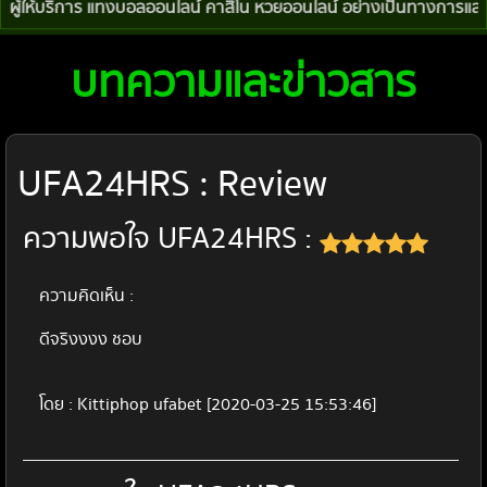
้ให้บริการ แทงบอลออนไลน์ คาสิโน หวยออนไลน์ อย่างเป็นทางการและมีม
บทความและข่าวสาร
UFA24HRS : Review
ความพอใจ UFA24HRS :
ความคิดเห็น :
ดีจริงงงง ชอบ
โดย : Kittiphop ufabet [2020-03-25 15:53:46]