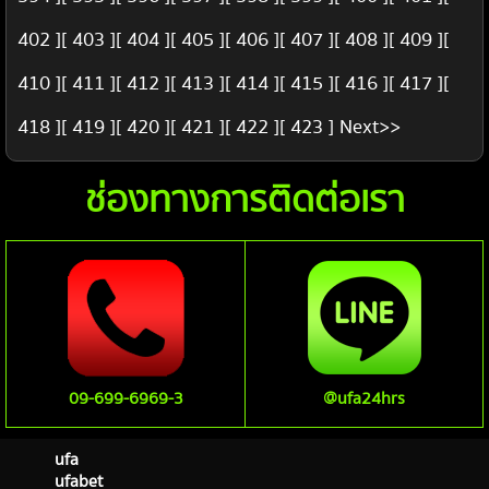
402
][
403
][
404
][
405
][
406
][
407
][
408
][
409
][
410
][
411
][
412
][
413
][
414
][
415
][
416
][
417
][
418
][
419
][
420
][
421
][
422
][
423
]
Next>>
ช่องทางการติดต่อเรา
09-699-6969-3
@ufa24hrs
ufa
ufabet