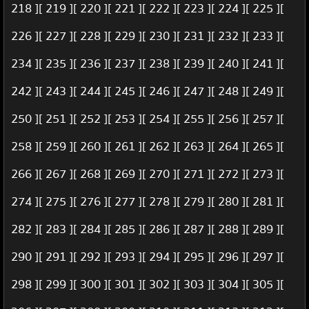
218
][
219
][
220
][
221
][
222
][
223
][
224
][
225
][
226
][
227
][
228
][
229
][
230
][
231
][
232
][
233
][
234
][
235
][
236
][
237
][
238
][
239
][
240
][
241
][
242
][
243
][
244
][
245
][
246
][
247
][
248
][
249
][
250
][
251
][
252
][
253
][
254
][
255
][
256
][
257
][
258
][
259
][
260
][
261
][
262
][
263
][
264
][
265
][
266
][
267
][
268
][
269
][
270
][
271
][
272
][
273
][
274
][
275
][
276
][
277
][
278
][
279
][
280
][
281
][
282
][
283
][
284
][
285
][
286
][
287
][
288
][
289
][
290
][
291
][
292
][
293
][
294
][
295
][
296
][
297
][
298
][
299
][
300
][
301
][
302
][
303
][
304
][
305
][