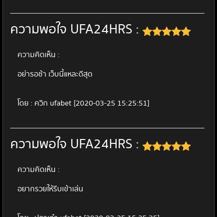
ความพอใจ UFA24HRS :
ความคิดเห็น :
อย่ารอช้า เว็บนี้แหละดีสุด
โดย : ควิก ufabet [2020-03-25 15:25:51]
ความพอใจ UFA24HRS :
ความคิดเห็น :
อยากรวยให้รีบเข้าเล่น