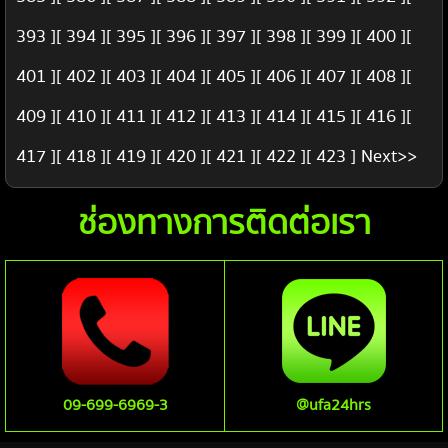
393
][
394
][
395
][
396
][
397
][
398
][
399
][
400
][
401
][
402
][
403
][
404
][
405
][
406
][
407
][
408
][
409
][
410
][
411
][
412
][
413
][
414
][
415
][
416
][
417
][
418
][
419
][
420
][
421
][
422
][
423
]
Next>>
ช่องทางการติดต่อเรา
09-699-6969-3
@ufa24hrs