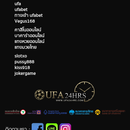
ufa
ufabet
ทางเข้า ufabet
Vegus168
คาสิโนออนไลน์
บาคาร่าออนไลน์
แทงหวยออนไลน์
แทงมวยไทย
slotxo
pussy888
kiss918
jokergame