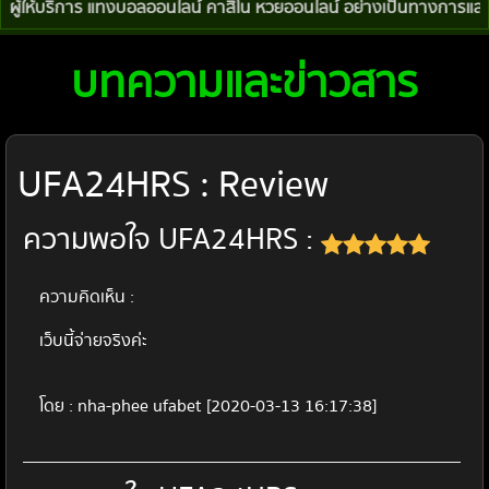
้ให้บริการ แทงบอลออนไลน์ คาสิโน หวยออนไลน์ อย่างเป็นทางการและมี
บทความและข่าวสาร
UFA24HRS : Review
ความพอใจ UFA24HRS :
ความคิดเห็น :
เว็บนี้จ่ายจริงค่ะ
โดย : nha-phee ufabet [2020-03-13 16:17:38]