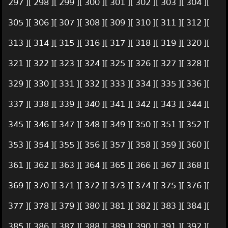
297
][
298
][
299
][
300
][
301
][
302
][
303
][
304
][
305
][
306
][
307
][
308
][
309
][
310
][
311
][
312
][
313
][
314
][
315
][
316
][
317
][
318
][
319
][
320
][
321
][
322
][
323
][
324
][
325
][
326
][
327
][
328
][
329
][
330
][
331
][
332
][
333
][
334
][
335
][
336
][
337
][
338
][
339
][
340
][
341
][
342
][
343
][
344
][
345
][
346
][
347
][
348
][
349
][
350
][
351
][
352
][
353
][
354
][
355
][
356
][
357
][
358
][
359
][
360
][
361
][
362
][
363
][
364
][
365
][
366
][
367
][
368
][
369
][
370
][
371
][
372
][
373
][
374
][
375
][
376
][
377
][
378
][
379
][
380
][
381
][
382
][
383
][
384
][
385
][
386
][
387
][
388
][
389
][
390
][
391
][
392
][