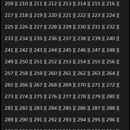
209
][
210
][
211
][
212
][
213
][
214
][
215
][
216
][
217
][
218
][
219
][
220
][
221
][
222
][
223
][
224
][
225
][
226
][
227
][
228
][
229
][
230
][
231
][
232
][
233
][
234
][
235
][
236
][
237
][
238
][
239
][
240
][
241
][
242
][
243
][
244
][
245
][
246
][
247
][
248
][
249
][
250
][
251
][
252
][
253
][
254
][
255
][
256
][
257
][
258
][
259
][
260
][
261
][
262
][
263
][
264
][
265
][
266
][
267
][
268
][
269
][
270
][
271
][
272
][
273
][
274
][
275
][
276
][
277
][
278
][
279
][
280
][
281
][
282
][
283
][
284
][
285
][
286
][
287
][
288
][
289
][
290
][
291
][
292
][
293
][
294
][
295
][
296
][