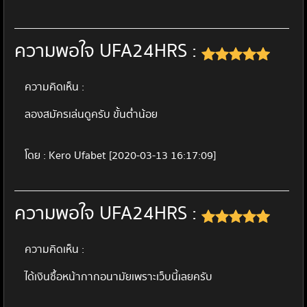
ความพอใจ UFA24HRS :
ความคิดเห็น :
ลองสมัครเล่นดูครับ ขั้นต่ำน้อย
โดย : Kero Ufabet [2020-03-13 16:17:09]
ความพอใจ UFA24HRS :
ความคิดเห็น :
ได้เงินซื้อหน้ากากอนามัยเพราะเว็บนี้เลยครับ