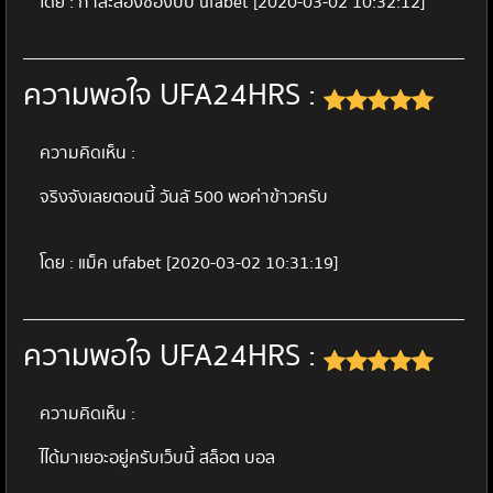
โดย : กาสะลองซ้องปีบ ufabet [2020-03-02 10:32:12]
ความพอใจ UFA24HRS :
ความคิดเห็น :
จริงจังเลยตอนนี้ วันลั 500 พอค่าข้าวครับ
โดย : แม็ค ufabet [2020-03-02 10:31:19]
ความพอใจ UFA24HRS :
ความคิดเห็น :
ไได้มาเยอะอยู่ครับเว็บนี้ สล็อต บอล