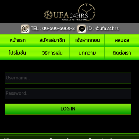
TEL : 09-699-6969-3
ID : @ufa24hrs
หน้าแรก
สมัครสมาชิก
แจ้งฝากถอน
ผลบอล
โปรโมชั่น
วิธีการเล่น
บทความ
ติดต่อเรา