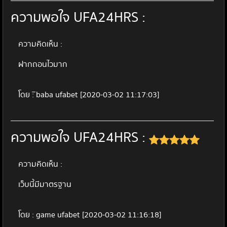
ความพอใจ UFA24HRS :
ความคิดเห็น :
ฝากถอนไวมาก
โดย : ิbaba ufabet [2020-03-02 11:17:03]
ความพอใจ UFA24HRS :
ความคิดเห็น :
เว็บนี้มีมาตรฐาน
โดย : game ufabet [2020-03-02 11:16:18]