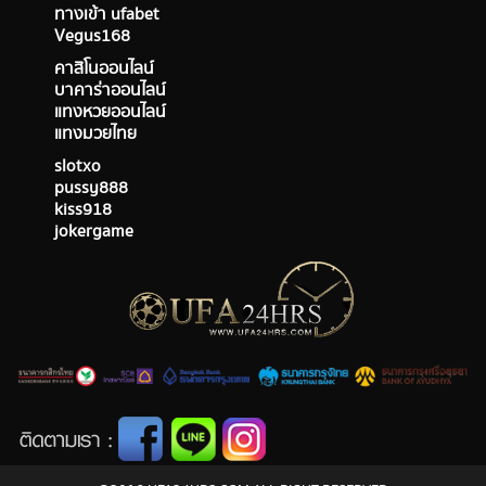
ทางเข้า ufabet
Vegus168
คาสิโนออนไลน์
บาคาร่าออนไลน์
แทงหวยออนไลน์
แทงมวยไทย
slotxo
pussy888
kiss918
jokergame