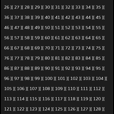
26
][
27
][
28
][
29
][
30
][
31
][
32
][
33
][
34
][
35
][
36
][
37
][
38
][
39
][
40
][
41
][
42
][
43
][
44
][
45
][
46
][
47
][
48
][
49
][
50
][
51
][
52
][
53
][
54
][
55
][
56
][
57
][
58
][
59
][
60
][
61
][
62
][
63
][
64
][
65
][
66
][
67
][
68
][
69
][
70
][
71
][
72
][
73
][
74
][
75
][
76
][
77
][
78
][
79
][
80
][
81
][
82
][
83
][
84
][
85
][
86
][
87
][
88
][
89
][
90
][
91
][
92
][
93
][
94
][
95
][
96
][
97
][
98
][
99
][
100
][
101
][
102
][
103
][
104
][
105
][
106
][
107
][
108
][
109
][
110
][
111
][
112
][
113
][
114
][
115
][
116
][
117
][
118
][
119
][
120
][
121
][
122
][
123
][
124
][
125
][
126
][
127
][
128
][