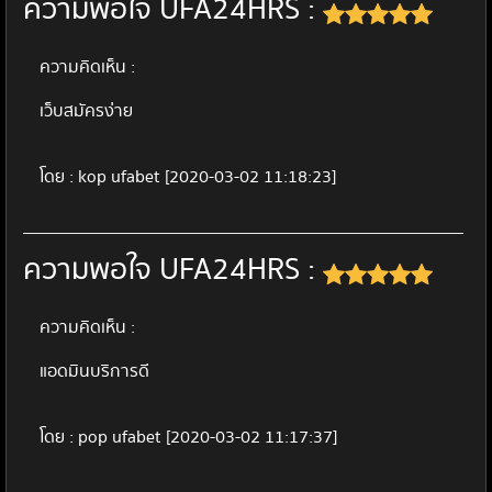
ความพอใจ UFA24HRS :
ความคิดเห็น :
เว็บสมัครง่าย
โดย : kop ufabet [2020-03-02 11:18:23]
ความพอใจ UFA24HRS :
ความคิดเห็น :
แอดมินบริการดี
โดย : pop ufabet [2020-03-02 11:17:37]