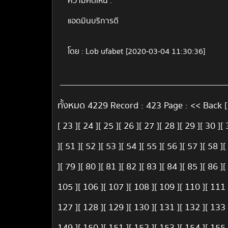
ความคิดเห็น :
แอดมินบริการดี
โดย : Lob ufabet [2020-03-04 11:30:36]
ทั้งหมด 4229 Record : 423 Page :
<< Back
[
23
][
24
][
25
][
26
][
27
][
28
][
29
][
30
][
][
51
][
52
][
53
][
54
][
55
][
56
][
57
][
58
][
][
79
][
80
][
81
][
82
][
83
][
84
][
85
][
86
][
105
][
106
][
107
][
108
][
109
][
110
][
111
127
][
128
][
129
][
130
][
131
][
132
][
133
149
][
150
][
151
][
152
][
153
][
154
][
155