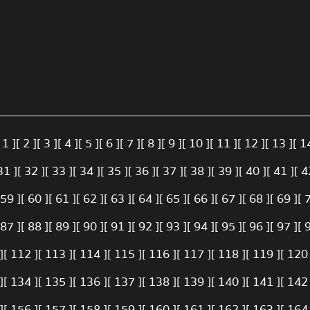
[
1
][
2
][
3
][
4
][
5
][
6
][
7
][
8
][
9
][
10
][
11
][
12
][
13
][
1
31
][
32
][
33
][
34
][
35
][
36
][
37
][
38
][
39
][
40
][
41
][
4
59
][
60
][
61
][
62
][
63
][
64
][
65
][
66
][
67
][
68
][
69
][
87
][
88
][
89
][
90
][
91
][
92
][
93
][
94
][
95
][
96
][
97
][
][
112
][
113
][
114
][
115
][
116
][
117
][
118
][
119
][
120
][
134
][
135
][
136
][
137
][
138
][
139
][
140
][
141
][
142
][
156
][
157
][
158
][
159
][
160
][
161
][
162
][
163
][
164