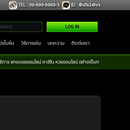
TEL : 09-699-6969-3
ID : @ufa24hrs
ปรโมชั่น
วิธีการเล่น
บทความ
ติดต่อเรา
ร แทงบอลออนไลน์ คาสิโน หวยออนไลน์ อย่างเป็นทางการและมีมาตรฐานเป