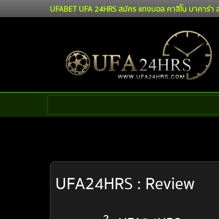
UFABET UFA 24HRS สมัคร แทงบอล คาสิโน บาคาร่า ส
UFA24HRS : Review