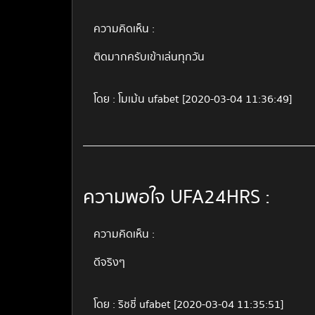
ความคิดเห็น :
ติดมากครับเข้าเล่นทุกวัน
โดย : โมเม้น ufabet [2020-03-04 11:36:49]
ความพอใจ UFA24HRS :
ความคิดเห็น :
ดีจริงๆ
โดย : ริชชี่ ufabet [2020-03-04 11:35:51]