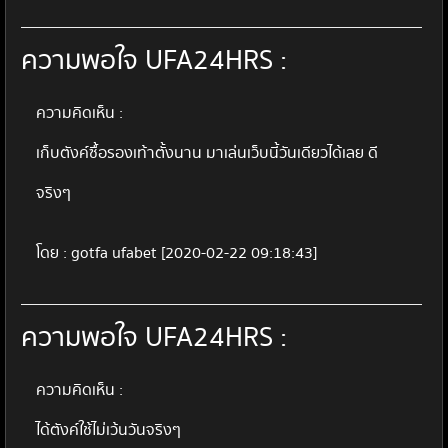
ความพอใจ UFA24HRS :
ความคิดเห็น :
เก็บตังค์ซื้อรองเท้าตั้งนาน มาเล่นเว็บนี้วันเดียวได้เลย ดี
จริงๆ
โดย : gotfa ufabet [2020-02-22 09:18:43]
ความพอใจ UFA24HRS :
ความคิดเห็น :
ได้ตังค์ใช้ไม่เว้นวันจริงๆ