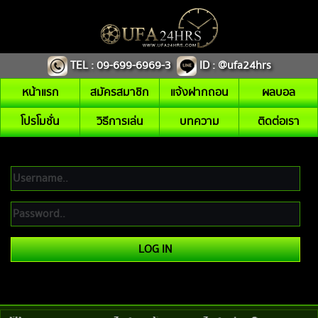
TEL : 09-699-6969-3
ID :
@ufa24hrs
หน้าแรก
สมัครสมาชิก
แจ้งฝากถอน
ผลบอล
โปรโมชั่น
วิธีการเล่น
บทความ
ติดต่อเรา