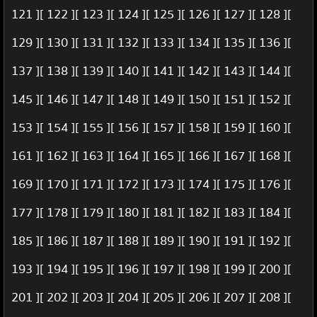
121
][
122
][
123
][
124
][
125
][
126
][
127
][
128
][
129
][
130
][
131
][
132
][
133
][
134
][
135
][
136
][
137
][
138
][
139
][
140
][
141
][
142
][
143
][
144
][
145
][
146
][
147
][
148
][
149
][
150
][
151
][
152
][
153
][
154
][
155
][
156
][
157
][
158
][
159
][
160
][
161
][
162
][
163
][
164
][
165
][
166
][
167
][
168
][
169
][
170
][
171
][
172
][
173
][
174
][
175
][
176
][
177
][
178
][
179
][
180
][
181
][
182
][
183
][
184
][
185
][
186
][
187
][
188
][
189
][
190
][
191
][
192
][
193
][
194
][
195
][
196
][
197
][
198
][
199
][
200
][
201
][
202
][
203
][
204
][
205
][
206
][
207
][
208
][