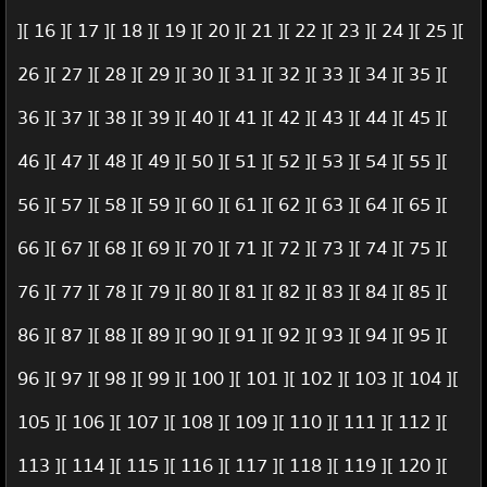
][
16
][
17
][
18
][
19
][
20
][
21
][
22
][
23
][
24
][
25
][
26
][
27
][
28
][
29
][
30
][
31
][
32
][
33
][
34
][
35
][
36
][
37
][
38
][
39
][
40
][
41
][
42
][
43
][
44
][
45
][
46
][
47
][
48
][
49
][
50
][
51
][
52
][
53
][
54
][
55
][
56
][
57
][
58
][
59
][
60
][
61
][
62
][
63
][
64
][
65
][
66
][
67
][
68
][
69
][
70
][
71
][
72
][
73
][
74
][
75
][
76
][
77
][
78
][
79
][
80
][
81
][
82
][
83
][
84
][
85
][
86
][
87
][
88
][
89
][
90
][
91
][
92
][
93
][
94
][
95
][
96
][
97
][
98
][
99
][
100
][
101
][
102
][
103
][
104
][
105
][
106
][
107
][
108
][
109
][
110
][
111
][
112
][
113
][
114
][
115
][
116
][
117
][
118
][
119
][
120
][