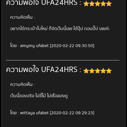
ความพอใจ UFA24HRS :
ความคิดเห็น :
อยากได้กระเป๋าใบใหม่ ก็จัดเว็บนี้เลย ได้ปุ๊ป ถอนปั๊ป เลยค่ะ
โดย : amymy ufabet [2020-02-22 09:30:50]
ความพอใจ UFA24HRS :
ความคิดเห็น :
เว็บนี้ของจริง ไม่ขี้โม้ ไม่เชื่อลองดู
โดย : wittaya ufabet [2020-02-22 09:29:23]