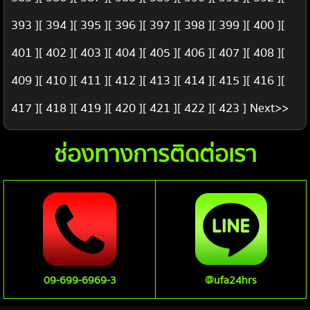
393
][
394
][
395
][
396
][
397
][
398
][
399
][
400
][
401
][
402
][
403
][
404
][
405
][
406
][
407
][
408
][
409
][
410
][
411
][
412
][
413
][
414
][
415
][
416
][
417
][
418
][
419
][
420
][
421
][
422
][
423
]
Next>>
ช่องทางการติดต่อเรา
09-699-6969-3
@ufa24hrs