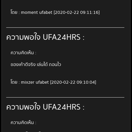
โดย : moment ufabet [2020-02-22 09:11:16]
ความพอใจ UFA24HRS :
ความคิดเห็น :
ของเค้าดีจริง เล่นได้ ถอนไว
โดย : mixzer ufabet [2020-02-22 09:10:04]
ความพอใจ UFA24HRS :
ความคิดเห็น :