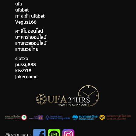
ufa
ufabet
ทางเข้า ufabet
Vegus168
คาสิโนออนไลน์
บาคาร่าออนไลน์
แทงหวยออนไลน์
แทงมวยไทย
slotxo
pussy888
kiss918
jokergame