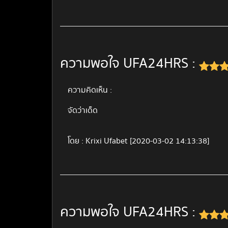
ความพอใจ UFA24HRS :
ความคิดเห็น :
จัดว่าเด็ด
โดย : Krixi Ufabet [2020-03-02 14:13:38]
ความพอใจ UFA24HRS :