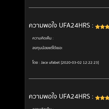
ความพอใจ UFA24HRS :
ความคิดเห็น :
ลงทุนน้อยแต่ได้เยอะ
โดย : Jace ufabet [2020-03-02 12:22:23]
ความพอใจ UFA24HRS :