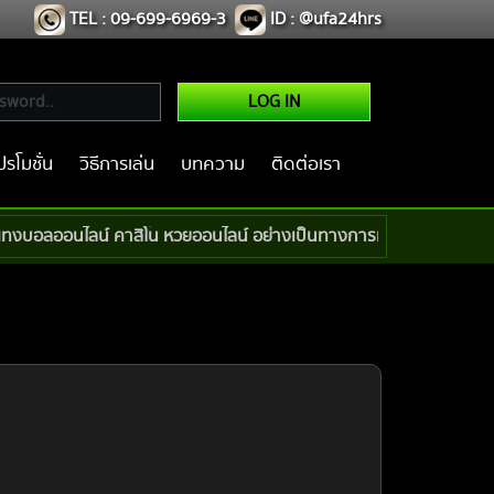
TEL : 09-699-6969-3
ID : @ufa24hrs
ปรโมชั่น
วิธีการเล่น
บทความ
ติดต่อเรา
อลออนไลน์ คาสิโน หวยออนไลน์ อย่างเป็นทางการและมีมาตรฐานเป็นสากล