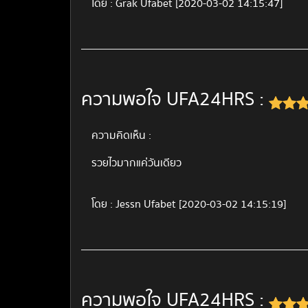
โดย : Grak Ufabet [2020-03-02 14:15:47]
ความพอใจ UFA24HRS :
ความคิดเห็น :
รวยไวมากแค่วันเดียว
โดย : Jessn Ufabet [2020-03-02 14:15:19]
ความพอใจ UFA24HRS :