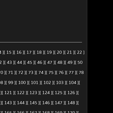
4
][
15
][
16
][
17
][
18
][
19
][
20
][
21
][
22
]
2
][
43
][
44
][
45
][
46
][
47
][
48
][
49
][
50
70
][
71
][
72
][
73
][
74
][
75
][
76
][
77
][
78
98
][
99
][
100
][
101
][
102
][
103
][
104
][
][
121
][
122
][
123
][
124
][
125
][
126
][
][
143
][
144
][
145
][
146
][
147
][
148
][
][
165
][
166
][
167
][
168
][
169
][
170
][