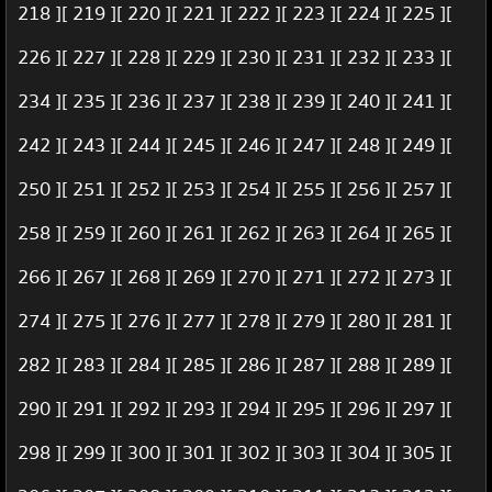
218
][
219
][
220
][
221
][
222
][
223
][
224
][
225
][
226
][
227
][
228
][
229
][
230
][
231
][
232
][
233
][
234
][
235
][
236
][
237
][
238
][
239
][
240
][
241
][
242
][
243
][
244
][
245
][
246
][
247
][
248
][
249
][
250
][
251
][
252
][
253
][
254
][
255
][
256
][
257
][
258
][
259
][
260
][
261
][
262
][
263
][
264
][
265
][
266
][
267
][
268
][
269
][
270
][
271
][
272
][
273
][
274
][
275
][
276
][
277
][
278
][
279
][
280
][
281
][
282
][
283
][
284
][
285
][
286
][
287
][
288
][
289
][
290
][
291
][
292
][
293
][
294
][
295
][
296
][
297
][
298
][
299
][
300
][
301
][
302
][
303
][
304
][
305
][