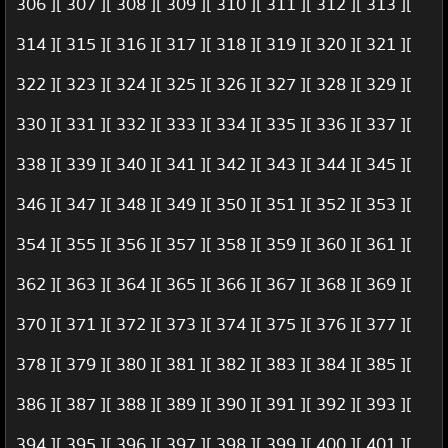
306
][
307
][
308
][
309
][
310
][
311
][
312
][
313
][
314
][
315
][
316
][
317
][
318
][
319
][
320
][
321
][
322
][
323
][
324
][
325
][
326
][
327
][
328
][
329
][
330
][
331
][
332
][
333
][
334
][
335
][
336
][
337
][
338
][
339
][
340
][
341
][
342
][
343
][
344
][
345
][
346
][
347
][
348
][
349
][
350
][
351
][
352
][
353
][
354
][
355
][
356
][
357
][
358
][
359
][
360
][
361
][
362
][
363
][
364
][
365
][
366
][
367
][
368
][
369
][
370
][
371
][
372
][
373
][
374
][
375
][
376
][
377
][
378
][
379
][
380
][
381
][
382
][
383
][
384
][
385
][
386
][
387
][
388
][
389
][
390
][
391
][
392
][
393
][
394
][
395
][
396
][
397
][
398
][
399
][
400
][
401
][