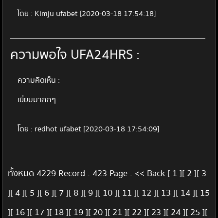
โดย : Kimju ufabet [2020-03-18 17:54:18]
ความพอใจ UFA24HRS :
ความคิดเห็น :
เยี่ยมมากกๆ
โดย : redhot ufabet [2020-03-18 17:54:09]
ทั้งหมด 4229 Record : 423 Page :
<< Back
[
1
][
2
][
3
][
4
][
5
][
6
][
7
][
8
][
9
][
10
][
11
][
12
][
13
][
14
][
15
][
16
][
17
][
18
][
19
][
20
][
21
][
22
][
23
][
24
][
25
][