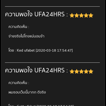
ความพอใจ UFA24HRS :
ความคิดเห็น :
จ่ายจริงไม่โกงแน่นอนจ้า
โดย : Ked ufabet [2020-03-18 17:54:47]
ความพอใจ UFA24HRS :
ความคิดเห็น :
ผมชอบเว็บนี้มากก ดีจริง