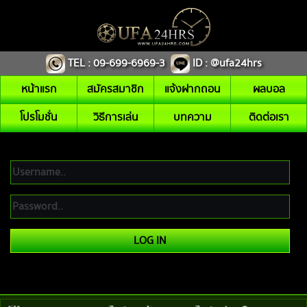
TEL : 09-699-6969-3
ID :
@ufa24hrs
หน้าแรก
สมัครสมาชิก
แจ้งฝากถอน
ผลบอล
โปรโมชั่น
วิธีการเล่น
บทความ
ติดต่อเรา