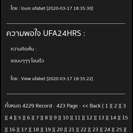
โดย : louis ufabet [2020-03-17 18:35:30]
ความพอใจ UFA24HRS :
ความคิดเห็น :
ชอบบๆๆๆ โอนเร็ว
โดย : View ufabet [2020-03-17 18:35:22]
ทั้งหมด 4229 Record : 423 Page :
<< Back
[
1
][
2
][
3
][
4
][
5
][
6
][
7
][
8
][
9
][
10
][
11
][
12
][
13
][
14
][
15
][
16
][
17
][
18
][
19
][
20
][
21
][
22
][
23
][
24
][
25
][