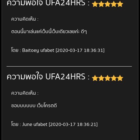
ความพอใจ UFA24HRS :
ความคิดเห็น :
ตอนนี้มาเล่นแค่เว็บนี้เว็บเดียวเลยค่ะ ดีๆ
โดย : Baitoey ufabet [2020-03-17 18:36:31]
ความพอใจ UFA24HRS :
ความคิดเห็น :
ชอบบบบบบ เว็บโครตดี
โดย : June ufabet [2020-03-17 18:36:21]