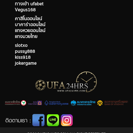
ทางเข้า ufabet
Vegus168
คาสิโนออนไลน์
บาคาร่าออนไลน์
แทงหวยออนไลน์
แทงมวยไทย
slotxo
pussy888
kiss918
jokergame