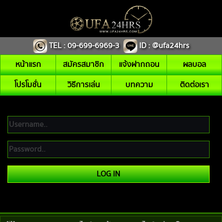
TEL : 09-699-6969-3
ID :
@ufa24hrs
หน้าแรก
สมัครสมาชิก
แจ้งฝากถอน
ผลบอล
โปรโมชั่น
วิธีการเล่น
บทความ
ติดต่อเรา