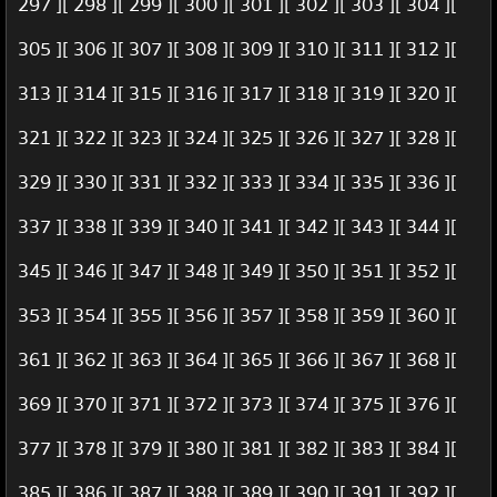
297
][
298
][
299
][
300
][
301
][
302
][
303
][
304
][
305
][
306
][
307
][
308
][
309
][
310
][
311
][
312
][
313
][
314
][
315
][
316
][
317
][
318
][
319
][
320
][
321
][
322
][
323
][
324
][
325
][
326
][
327
][
328
][
329
][
330
][
331
][
332
][
333
][
334
][
335
][
336
][
337
][
338
][
339
][
340
][
341
][
342
][
343
][
344
][
345
][
346
][
347
][
348
][
349
][
350
][
351
][
352
][
353
][
354
][
355
][
356
][
357
][
358
][
359
][
360
][
361
][
362
][
363
][
364
][
365
][
366
][
367
][
368
][
369
][
370
][
371
][
372
][
373
][
374
][
375
][
376
][
377
][
378
][
379
][
380
][
381
][
382
][
383
][
384
][
385
][
386
][
387
][
388
][
389
][
390
][
391
][
392
][