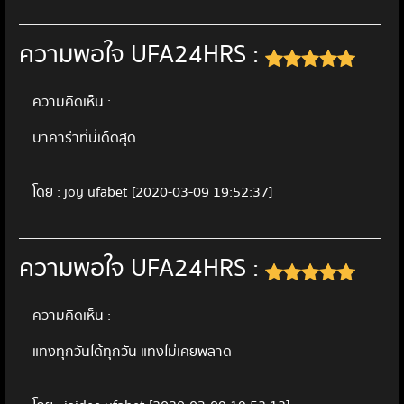
ความพอใจ UFA24HRS :
ความคิดเห็น :
บาคาร่าที่นี่เด็ดสุด
โดย : joy ufabet [2020-03-09 19:52:37]
ความพอใจ UFA24HRS :
ความคิดเห็น :
แทงทุกวันได้ทุกวัน แทงไม่เคยพลาด