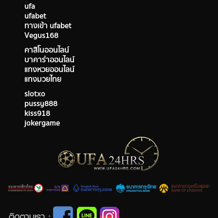
ufa
ufabet
ทางเข้า ufabet
Vegus168
คาสิโนออนไลน์
บาคาร่าออนไลน์
แทงหวยออนไลน์
แทงมวยไทย
slotxo
pussy888
kiss918
jokergame