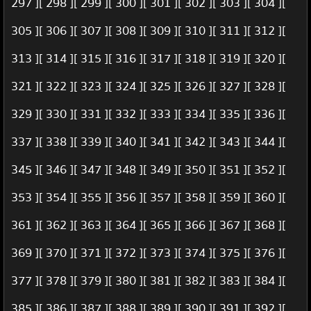
297
][
298
][
299
][
300
][
301
][
302
][
303
][
304
][
305
][
306
][
307
][
308
][
309
][
310
][
311
][
312
][
313
][
314
][
315
][
316
][
317
][
318
][
319
][
320
][
321
][
322
][
323
][
324
][
325
][
326
][
327
][
328
][
329
][
330
][
331
][
332
][
333
][
334
][
335
][
336
][
337
][
338
][
339
][
340
][
341
][
342
][
343
][
344
][
345
][
346
][
347
][
348
][
349
][
350
][
351
][
352
][
353
][
354
][
355
][
356
][
357
][
358
][
359
][
360
][
361
][
362
][
363
][
364
][
365
][
366
][
367
][
368
][
369
][
370
][
371
][
372
][
373
][
374
][
375
][
376
][
377
][
378
][
379
][
380
][
381
][
382
][
383
][
384
][
385
][
386
][
387
][
388
][
389
][
390
][
391
][
392
][