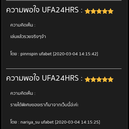
ความพอใจ UFA24HRS :
ความคิดเห็น :
เล่นแล้วรวยจริงๆจ้า
โดย : pinnspin ufabet [2020-03-04 14:15:42]
ความพอใจ UFA24HRS :
ความคิดเห็น :
รายได้พิเศษของเราก็มาจากเว็บนี้อ่ะค่ะ
โดย : nariya_su ufabet [2020-03-04 14:15:25]