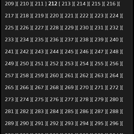
209
][
210
][
211
]
212
[
213
][
214
][
215
][
216
][
217
][
218
][
219
][
220
][
221
][
222
][
223
][
224
][
225
][
226
][
227
][
228
][
229
][
230
][
231
][
232
][
233
][
234
][
235
][
236
][
237
][
238
][
239
][
240
][
241
][
242
][
243
][
244
][
245
][
246
][
247
][
248
][
249
][
250
][
251
][
252
][
253
][
254
][
255
][
256
][
257
][
258
][
259
][
260
][
261
][
262
][
263
][
264
][
265
][
266
][
267
][
268
][
269
][
270
][
271
][
272
][
273
][
274
][
275
][
276
][
277
][
278
][
279
][
280
][
281
][
282
][
283
][
284
][
285
][
286
][
287
][
288
][
289
][
290
][
291
][
292
][
293
][
294
][
295
][
296
][