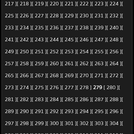
217
][
218
][
219
][
220
][
221
][
222
][
223
][
224
][
225
][
226
][
227
][
228
][
229
][
230
][
231
][
232
][
233
][
234
][
235
][
236
][
237
][
238
][
239
][
240
][
241
][
242
][
243
][
244
][
245
][
246
][
247
][
248
][
249
][
250
][
251
][
252
][
253
][
254
][
255
][
256
][
257
][
258
][
259
][
260
][
261
][
262
][
263
][
264
][
265
][
266
][
267
][
268
][
269
][
270
][
271
][
272
][
273
][
274
][
275
][
276
][
277
][
278
]
279
[
280
][
281
][
282
][
283
][
284
][
285
][
286
][
287
][
288
][
289
][
290
][
291
][
292
][
293
][
294
][
295
][
296
][
297
][
298
][
299
][
300
][
301
][
302
][
303
][
304
][