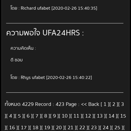
โดย : Richard ufabet [2020-02-26 15:40:35]
ความพอใจ UFA24HRS :
ความคิดเห็น :
ดี ชอบ
โดย : Rhys ufabet [2020-02-26 15:40:22]
ทั้งหมด 4229 Record : 423 Page :
<< Back
[
1
][
2
][
3
][
4
][
5
][
6
][
7
][
8
][
9
][
10
][
11
][
12
][
13
][
14
][
15
][
16
][
17
][
18
][
19
][
20
][
21
][
22
][
23
][
24
][
25
][