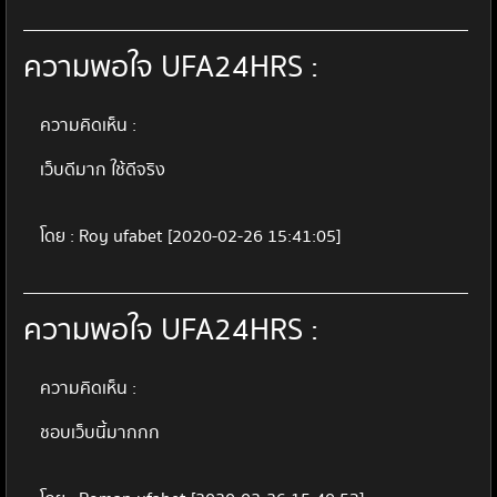
ความพอใจ UFA24HRS :
ความคิดเห็น :
เว็บดีมาก ใช้ดีจริง
โดย : Roy ufabet [2020-02-26 15:41:05]
ความพอใจ UFA24HRS :
ความคิดเห็น :
ชอบเว็บนี้มากกก