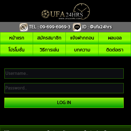
TEL : 09-699-6969-3
ID : @ufa24hrs
หน้าแรก
สมัครสมาชิก
แจ้งฝากถอน
ผลบอล
โปรโมชั่น
วิธีการเล่น
บทความ
ติดต่อเรา