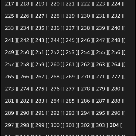
217
][
218
][
219
][
220
][
221
][
222
][
223
][
224
][
225
][
226
][
227
][
228
][
229
][
230
][
231
][
232
][
233
][
234
][
235
][
236
][
237
][
238
][
239
][
240
][
241
][
242
][
243
][
244
][
245
][
246
][
247
][
248
][
249
][
250
][
251
][
252
][
253
][
254
][
255
][
256
][
257
][
258
][
259
][
260
][
261
][
262
][
263
][
264
][
265
][
266
][
267
][
268
][
269
][
270
][
271
][
272
][
273
][
274
][
275
][
276
][
277
][
278
][
279
][
280
][
281
][
282
][
283
][
284
][
285
][
286
][
287
][
288
][
289
][
290
][
291
][
292
][
293
][
294
][
295
][
296
][
297
][
298
][
299
][
300
][
301
][
302
][
303
]
304
[