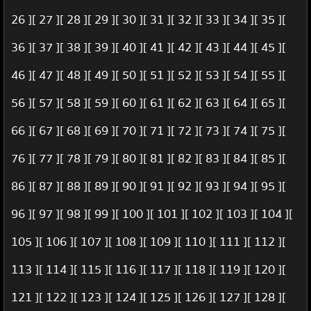
26
][
27
][
28
][
29
][
30
][
31
][
32
][
33
][
34
][
35
][
36
][
37
][
38
][
39
][
40
][
41
][
42
][
43
][
44
][
45
][
46
][
47
][
48
][
49
][
50
][
51
][
52
][
53
][
54
][
55
][
56
][
57
][
58
][
59
][
60
][
61
][
62
][
63
][
64
][
65
][
66
][
67
][
68
][
69
][
70
][
71
][
72
][
73
][
74
][
75
][
76
][
77
][
78
][
79
][
80
][
81
][
82
][
83
][
84
][
85
][
86
][
87
][
88
][
89
][
90
][
91
][
92
][
93
][
94
][
95
][
96
][
97
][
98
][
99
][
100
][
101
][
102
][
103
][
104
][
105
][
106
][
107
][
108
][
109
][
110
][
111
][
112
][
113
][
114
][
115
][
116
][
117
][
118
][
119
][
120
][
121
][
122
][
123
][
124
][
125
][
126
][
127
][
128
][