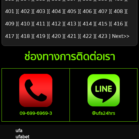
401
][
402
][
403
][
404
][
405
][
406
][
407
][
408
][
409
][
410
][
411
][
412
][
413
][
414
][
415
][
416
][
417
][
418
][
419
][
420
][
421
][
422
][
423
]
Next>>
ช่องทางการติดต่อเรา
09-699-6969-3
@ufa24hrs
ufa
ufabet