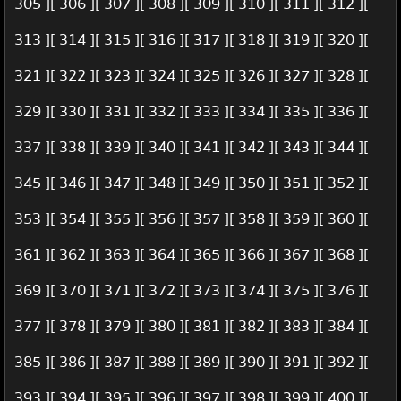
305
][
306
][
307
][
308
][
309
][
310
][
311
][
312
][
313
][
314
][
315
][
316
][
317
][
318
][
319
][
320
][
321
][
322
][
323
][
324
][
325
][
326
][
327
][
328
][
329
][
330
][
331
][
332
][
333
][
334
][
335
][
336
][
337
][
338
][
339
][
340
][
341
][
342
][
343
][
344
][
345
][
346
][
347
][
348
][
349
][
350
][
351
][
352
][
353
][
354
][
355
][
356
][
357
][
358
][
359
][
360
][
361
][
362
][
363
][
364
][
365
][
366
][
367
][
368
][
369
][
370
][
371
][
372
][
373
][
374
][
375
][
376
][
377
][
378
][
379
][
380
][
381
][
382
][
383
][
384
][
385
][
386
][
387
][
388
][
389
][
390
][
391
][
392
][
393
][
394
][
395
][
396
][
397
][
398
][
399
][
400
][