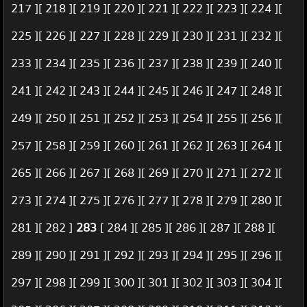
217
][
218
][
219
][
220
][
221
][
222
][
223
][
224
][
225
][
226
][
227
][
228
][
229
][
230
][
231
][
232
][
233
][
234
][
235
][
236
][
237
][
238
][
239
][
240
][
241
][
242
][
243
][
244
][
245
][
246
][
247
][
248
][
249
][
250
][
251
][
252
][
253
][
254
][
255
][
256
][
257
][
258
][
259
][
260
][
261
][
262
][
263
][
264
][
265
][
266
][
267
][
268
][
269
][
270
][
271
][
272
][
273
][
274
][
275
][
276
][
277
][
278
][
279
][
280
][
281
][
282
]
283
[
284
][
285
][
286
][
287
][
288
][
289
][
290
][
291
][
292
][
293
][
294
][
295
][
296
][
297
][
298
][
299
][
300
][
301
][
302
][
303
][
304
][