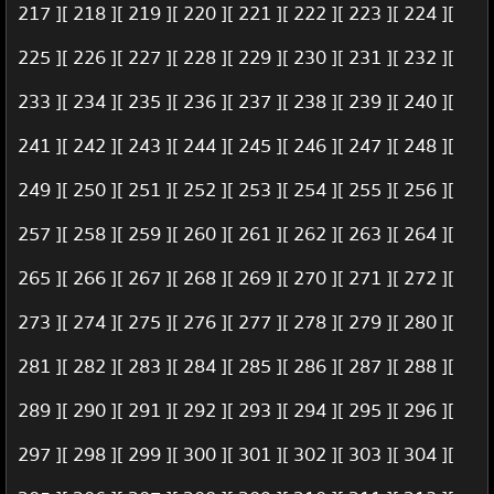
217
][
218
][
219
][
220
][
221
][
222
][
223
][
224
][
225
][
226
][
227
][
228
][
229
][
230
][
231
][
232
][
233
][
234
][
235
][
236
][
237
][
238
][
239
][
240
][
241
][
242
][
243
][
244
][
245
][
246
][
247
][
248
][
249
][
250
][
251
][
252
][
253
][
254
][
255
][
256
][
257
][
258
][
259
][
260
][
261
][
262
][
263
][
264
][
265
][
266
][
267
][
268
][
269
][
270
][
271
][
272
][
273
][
274
][
275
][
276
][
277
][
278
][
279
][
280
][
281
][
282
][
283
][
284
][
285
][
286
][
287
][
288
][
289
][
290
][
291
][
292
][
293
][
294
][
295
][
296
][
297
][
298
][
299
][
300
][
301
][
302
][
303
][
304
][