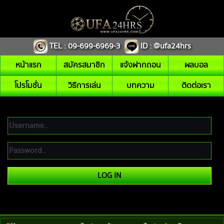
TEL : 09-699-6969-3
ID :
@ufa24hrs
หน้าแรก
สมัครสมาชิก
แจ้งฝากถอน
ผลบอล
โปรโมชั่น
วิธีการเล่น
บทความ
ติดต่อเรา