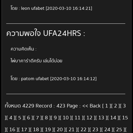
โดย : leon ufabet [2020-03-10 16:14:21]
ความพอใจ UFA24HRS :
ความคิดเห็น :
ไพ่บาคาร่าดีครับ เล่นได้บ่อย
โดย : patom ufabet [2020-03-10 16:14:12]
ทั้งหมด 4229 Record : 423 Page :
<< Back
[
1
][
2
][
3
][
4
][
5
][
6
][
7
][
8
][
9
][
10
][
11
][
12
][
13
][
14
][
15
][
16
][
17
][
18
][
19
][
20
][
21
][
22
][
23
][
24
][
25
][