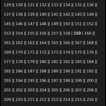
129
][
130
][
131
][
132
][
133
][
134
][
135
][
136
][
137
][
138
][
139
][
140
][
141
][
142
][
143
][
144
][
145
][
146
][
147
][
148
][
149
][
150
][
151
][
152
][
153
][
154
][
155
][
156
][
157
][
158
]
159
[
160
][
161
][
162
][
163
][
164
][
165
][
166
][
167
][
168
][
169
][
170
][
171
][
172
][
173
][
174
][
175
][
176
][
177
][
178
][
179
][
180
][
181
][
182
][
183
][
184
][
185
][
186
][
187
][
188
][
189
][
190
][
191
][
192
][
193
][
194
][
195
][
196
][
197
][
198
][
199
][
200
][
201
][
202
][
203
][
204
][
205
][
206
][
207
][
208
][
209
][
210
][
211
][
212
][
213
][
214
][
215
][
216
][