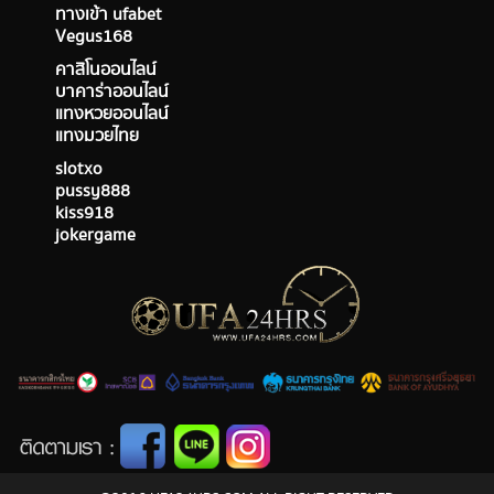
ทางเข้า ufabet
Vegus168
คาสิโนออนไลน์
บาคาร่าออนไลน์
แทงหวยออนไลน์
แทงมวยไทย
slotxo
pussy888
kiss918
jokergame