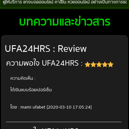
้ให้บริการ แทงบอลออนไลน์ คาสิโน หวยออนไลน์ อย่างเป็นทางการและมี
บทความและข่าวสาร
UFA24HRS : Review
ความพอใจ UFA24HRS :
ความคิดเห็น :
ได้เงินแบบร้อยเปอร์เซ็น
โดย : mami ufabet [2020-03-10 17:05:24]