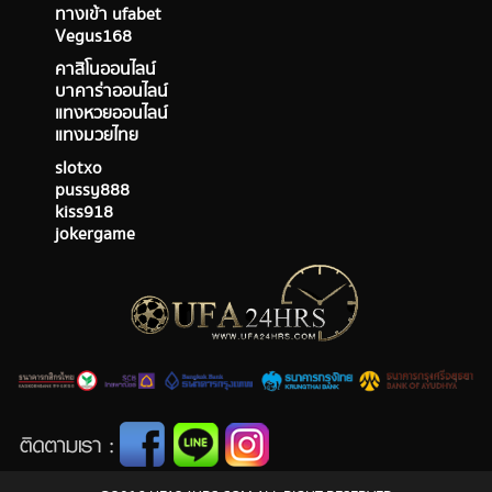
ทางเข้า ufabet
Vegus168
คาสิโนออนไลน์
บาคาร่าออนไลน์
แทงหวยออนไลน์
แทงมวยไทย
slotxo
pussy888
kiss918
jokergame