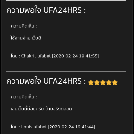
ความพอใจ UFA24HRS :
ความคิดเห็น :
ใช้งานง่าย เว็บดี
โดย : Chakrit ufabet [2020-02-24 19:41:55]
ความพอใจ UFA24HRS :
ความคิดเห็น :
เล่นเว็บนี้บ่อยครับ จ้ายจริงตลอด
โดย : Louis ufabet [2020-02-24 19:41:44]