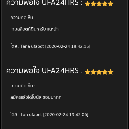
ความพอใจ UFA24HRS :
ความคิดเห็น :
เกมสล็อตก็ดีนะครับ แนะนำ
โดย : Tana ufabet [2020-02-24 19:42:15]
ความพอใจ UFA24HRS :
ความคิดเห็น :
สมัครแล้วได้โบนัส ชอบมากก
โดย : Ton ufabet [2020-02-24 19:42:06]