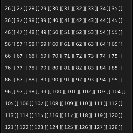
26
][
27
][
28
][
29
][
30
][
31
][
32
][
33
][
34
][
35
][
36
][
37
][
38
][
39
][
40
][
41
][
42
][
43
][
44
][
45
][
46
][
47
][
48
][
49
][
50
][
51
][
52
][
53
][
54
][
55
][
56
][
57
][
58
][
59
][
60
][
61
][
62
][
63
][
64
][
65
][
66
][
67
][
68
][
69
][
70
][
71
][
72
][
73
][
74
][
75
][
76
][
77
][
78
][
79
][
80
][
81
][
82
][
83
][
84
][
85
][
86
][
87
][
88
][
89
][
90
][
91
][
92
][
93
][
94
][
95
][
96
][
97
][
98
][
99
][
100
][
101
][
102
][
103
][
104
][
105
][
106
][
107
][
108
][
109
][
110
][
111
][
112
][
113
][
114
][
115
][
116
][
117
][
118
][
119
][
120
][
121
][
122
][
123
][
124
][
125
][
126
][
127
][
128
][