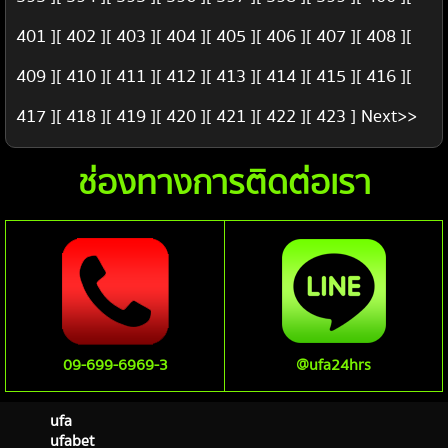
401
][
402
][
403
][
404
][
405
][
406
][
407
][
408
][
409
][
410
][
411
][
412
][
413
][
414
][
415
][
416
][
417
][
418
][
419
][
420
][
421
][
422
][
423
]
Next>>
ช่องทางการติดต่อเรา
09-699-6969-3
@ufa24hrs
ufa
ufabet