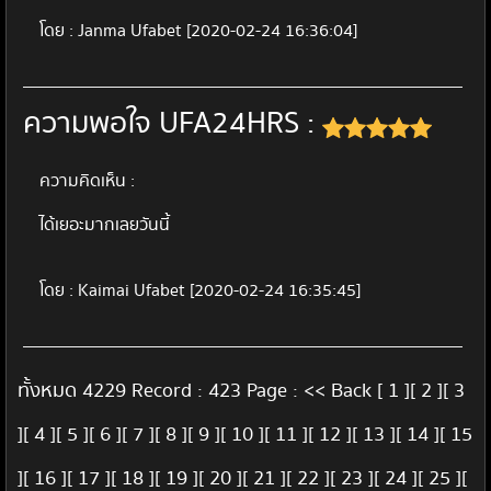
โดย : Janma Ufabet [2020-02-24 16:36:04]
ความพอใจ UFA24HRS :
ความคิดเห็น :
ได้เยอะมากเลยวันนี้
โดย : Kaimai Ufabet [2020-02-24 16:35:45]
ทั้งหมด 4229 Record : 423 Page :
<< Back
[
1
][
2
][
3
][
4
][
5
][
6
][
7
][
8
][
9
][
10
][
11
][
12
][
13
][
14
][
15
][
16
][
17
][
18
][
19
][
20
][
21
][
22
][
23
][
24
][
25
][