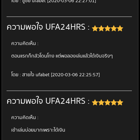
โดย : ชูชัย ufabet [2020-03-06 22:27:01]
ความพอใจ UFA24HRS :
ความคิดเห็น :
ตอนแรกก็กลัวโดนโกง แต่พอลองเล่นแล้วได้เงินจริงๆ
โดย : สายใจ ufabet [2020-03-06 22:25:57]
ความพอใจ UFA24HRS :
ความคิดเห็น :
เข้าเล่นบ่อยมากเพราะได้เงิน