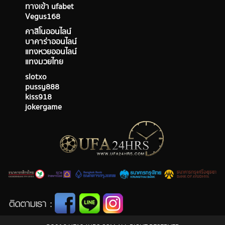
ทางเข้า ufabet
Vegus168
คาสิโนออนไลน์
บาคาร่าออนไลน์
แทงหวยออนไลน์
แทงมวยไทย
slotxo
pussy888
kiss918
jokergame