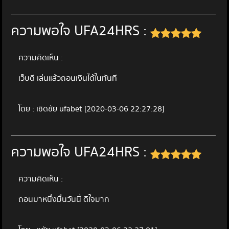
ความพอใจ UFA24HRS :
ความคิดเห็น :
เว็บดี เล่นแล้วถอนเงินได้ในทันที
โดย : เชิดชัย ufabet [2020-03-06 22:27:28]
ความพอใจ UFA24HRS :
ความคิดเห็น :
ถอนมาหนึ่งมื่นวันนี้ ดีใจมาก