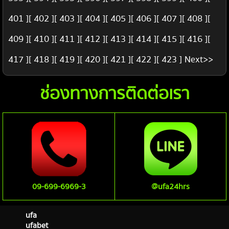
401
][
402
][
403
][
404
][
405
][
406
][
407
][
408
][
409
][
410
][
411
][
412
][
413
][
414
][
415
][
416
][
417
][
418
][
419
][
420
][
421
][
422
][
423
]
Next>>
ช่องทางการติดต่อเรา
09-699-6969-3
@ufa24hrs
ufa
ufabet