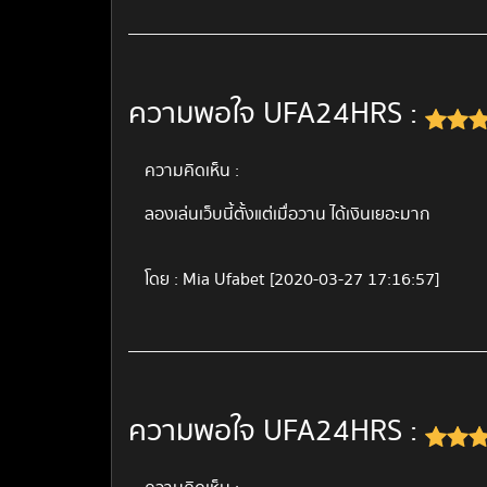
ความพอใจ UFA24HRS :
ความคิดเห็น :
ลองเล่นเว็บนี้ตั้งแต่เมื่อวาน ได้เงินเยอะมาก
โดย : Mia Ufabet [2020-03-27 17:16:57]
ความพอใจ UFA24HRS :