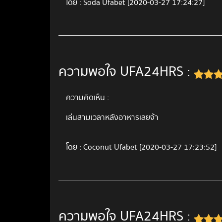
โดย : Soda Ufabet [2020-03-27 17:24:27]
ความพอใจ UFA24HRS :
ความคิดเห็น :
เล่นสามเวลาหลังอาหารเลยจ้า
โดย : Coconut Ufabet [2020-03-27 17:23:52]
ความพอใจ UFA24HRS :