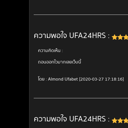
ความพอใจ UFA24HRS :
ความคิดเห็น :
ถอนออกไวมากเลยเว็บนี้
โดย : Almond Ufabet [2020-03-27 17:18:16]
ความพอใจ UFA24HRS :