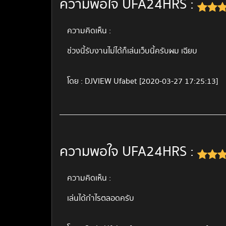
ความพอใจ UFA24HRS :
ความคิดเห็น :
ช่วงนี้รับงานไม่ได้ก็เล่นเว็บนี้ครับผม เฉียบ
โดย : DJVIEW Ufabet [2020-03-27 17:25:13]
ความพอใจ UFA24HRS :
ความคิดเห็น :
เล่นได้กำไรตลอดครับ