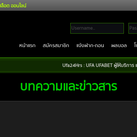
ล็อต ออนไลน์
หน้าแรก
สมัครสมาชิก
แจ้งฝาก-ถอน
ผลบอล
โ
Ufa24Hrs : UFA UFABET ผู้ให้บริการ แท
บทความและข่าวสาร