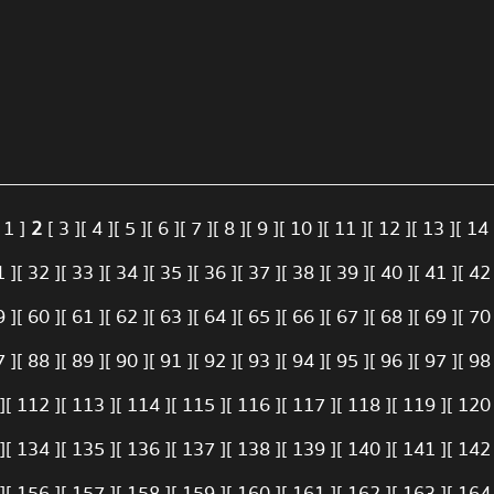
[
1
]
2
[
3
][
4
][
5
][
6
][
7
][
8
][
9
][
10
][
11
][
12
][
13
][
14
1
][
32
][
33
][
34
][
35
][
36
][
37
][
38
][
39
][
40
][
41
][
42
9
][
60
][
61
][
62
][
63
][
64
][
65
][
66
][
67
][
68
][
69
][
70
7
][
88
][
89
][
90
][
91
][
92
][
93
][
94
][
95
][
96
][
97
][
98
][
112
][
113
][
114
][
115
][
116
][
117
][
118
][
119
][
120
][
134
][
135
][
136
][
137
][
138
][
139
][
140
][
141
][
142
][
156
][
157
][
158
][
159
][
160
][
161
][
162
][
163
][
164