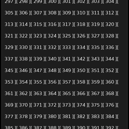
297
][
298
][
299
][
300
][
301
][
302
][
303
][
304
][
305
][
306
][
307
][
308
][
309
][
310
][
311
][
312
][
313
][
314
][
315
][
316
][
317
][
318
][
319
][
320
][
321
][
322
][
323
][
324
][
325
][
326
][
327
][
328
][
329
][
330
][
331
][
332
][
333
][
334
][
335
][
336
][
337
][
338
][
339
][
340
][
341
][
342
][
343
][
344
][
345
][
346
][
347
][
348
][
349
][
350
][
351
][
352
][
353
][
354
][
355
][
356
][
357
][
358
][
359
][
360
][
361
][
362
][
363
][
364
][
365
][
366
][
367
][
368
][
369
][
370
][
371
][
372
][
373
][
374
][
375
][
376
][
377
][
378
][
379
][
380
][
381
][
382
][
383
][
384
][
385
][
386
][
387
][
388
][
389
][
390
][
391
][
392
][