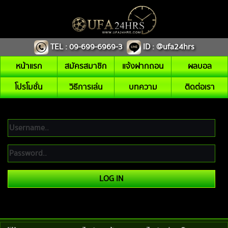
TEL : 09-699-6969-3
ID :
@ufa24hrs
หน้าแรก
สมัครสมาชิก
แจ้งฝากถอน
ผลบอล
โปรโมชั่น
วิธีการเล่น
บทความ
ติดต่อเรา