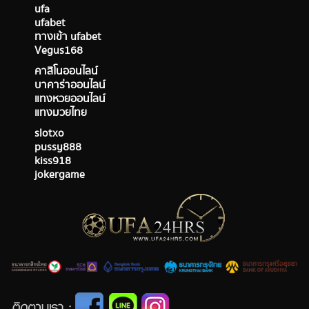
ufa
ufabet
ทางเข้า ufabet
Vegus168
คาสิโนออนไลน์
บาคาร่าออนไลน์
แทงหวยออนไลน์
แทงมวยไทย
slotxo
pussy888
kiss918
jokergame