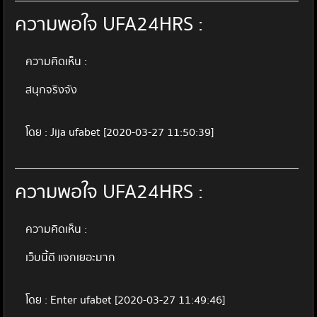
ความพอใจ UFA24HRS :
ความคิดเห็น :
สนุกจริงจัง
โดย : Jija ufabet [2020-03-27 11:50:39]
ความพอใจ UFA24HRS :
ความคิดเห็น :
เว็บนี้ดี แจกเยอะมาก
โดย : Enter ufabet [2020-03-27 11:49:46]