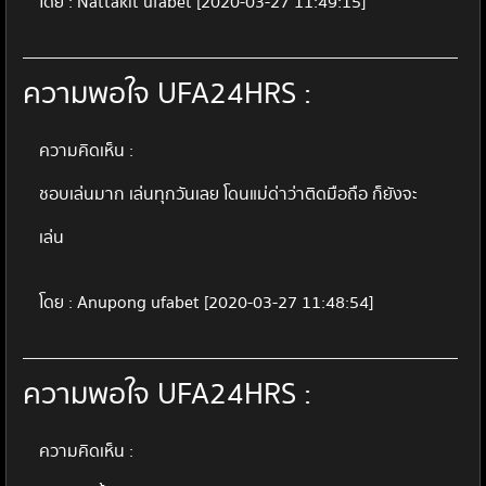
โดย : Nattakit ufabet [2020-03-27 11:49:15]
ความพอใจ UFA24HRS :
ความคิดเห็น :
ชอบเล่นมาก เล่นทุกวันเลย โดนแม่ด่าว่าติดมือถือ ก็ยังจะ
เล่น
โดย : Anupong ufabet [2020-03-27 11:48:54]
ความพอใจ UFA24HRS :
ความคิดเห็น :