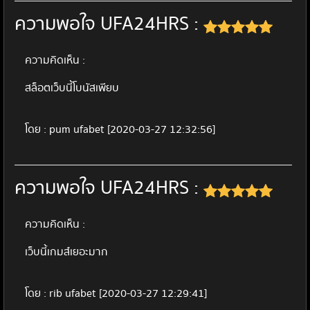
ความพอใจ UFA24HRS :
ความคิดเห็น :
สล็อตเว็บนี้โบนัสเพียบ
โดย : pum ufabet [2020-03-27 12:32:56]
ความพอใจ UFA24HRS :
ความคิดเห็น :
เว็บนี้เกมส์เยอะมาก
โดย : rib ufabet [2020-03-27 12:29:41]