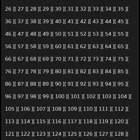
26
][
27
][
28
][
29
][
30
][
31
][
32
][
33
][
34
][
35
][
36
][
37
][
38
][
39
][
40
][
41
][
42
][
43
][
44
][
45
][
46
][
47
][
48
][
49
][
50
][
51
][
52
][
53
][
54
][
55
][
56
][
57
][
58
][
59
][
60
][
61
][
62
][
63
][
64
][
65
][
66
][
67
][
68
][
69
][
70
][
71
][
72
][
73
][
74
][
75
][
76
][
77
][
78
][
79
][
80
][
81
][
82
][
83
][
84
][
85
][
86
][
87
][
88
][
89
][
90
][
91
][
92
][
93
][
94
][
95
][
96
][
97
][
98
][
99
][
100
][
101
][
102
][
103
][
104
][
105
][
106
][
107
][
108
][
109
][
110
][
111
][
112
][
113
][
114
][
115
][
116
][
117
][
118
][
119
][
120
][
121
][
122
][
123
][
124
][
125
][
126
][
127
][
128
][