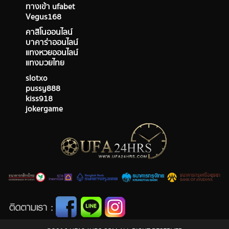
ทางเข้า ufabet
Vegus168
คาสิโนออนไลน์
บาคาร่าออนไลน์
แทงหวยออนไลน์
แทงมวยไทย
slotxo
pussy888
kiss918
jokergame