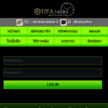
TEL : 09-699-6969-3
ID :
@ufa24hrs
หน้าแรก
สมัครสมาชิก
แจ้งฝากถอน
ผลบอล
โปรโมชั่น
วิธีการเล่น
บทความ
ติดต่อเรา