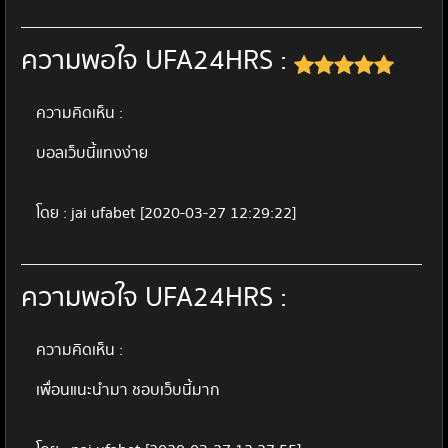
ความพอใจ UFA24HRS :
ความคิดเห็น :
บอลเว็บนี้แทงง่าย
โดย : jai ufabet [2020-03-27 12:29:22]
ความพอใจ UFA24HRS :
ความคิดเห็น :
เพื่อนแนะนำมา ชอบเว็บนี้มาก