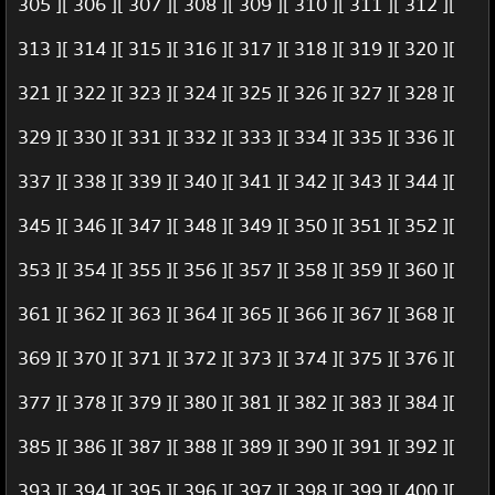
305
][
306
][
307
][
308
][
309
][
310
][
311
][
312
][
313
][
314
][
315
][
316
][
317
][
318
][
319
][
320
][
321
][
322
][
323
][
324
][
325
][
326
][
327
][
328
][
329
][
330
][
331
][
332
][
333
][
334
][
335
][
336
][
337
][
338
][
339
][
340
][
341
][
342
][
343
][
344
][
345
][
346
][
347
][
348
][
349
][
350
][
351
][
352
][
353
][
354
][
355
][
356
][
357
][
358
][
359
][
360
][
361
][
362
][
363
][
364
][
365
][
366
][
367
][
368
][
369
][
370
][
371
][
372
][
373
][
374
][
375
][
376
][
377
][
378
][
379
][
380
][
381
][
382
][
383
][
384
][
385
][
386
][
387
][
388
][
389
][
390
][
391
][
392
][
393
][
394
][
395
][
396
][
397
][
398
][
399
][
400
][