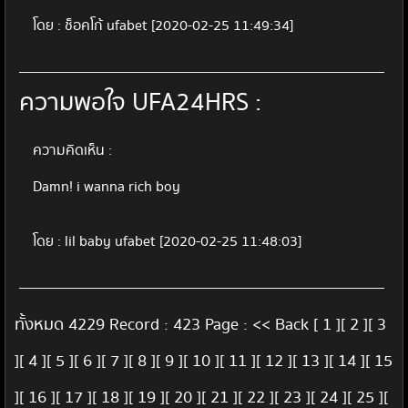
โดย : ช็อคโก้ ufabet [2020-02-25 11:49:34]
ความพอใจ UFA24HRS :
ความคิดเห็น :
Damn! i wanna rich boy
โดย : lil baby ufabet [2020-02-25 11:48:03]
ทั้งหมด 4229 Record : 423 Page :
<< Back
[
1
][
2
][
3
][
4
][
5
][
6
][
7
][
8
][
9
][
10
][
11
][
12
][
13
][
14
][
15
][
16
][
17
][
18
][
19
][
20
][
21
][
22
][
23
][
24
][
25
][