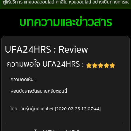
้ให้บริการ แทงบอลออนไลน์ คาสิโน หวยออนไลน์ อย่างเป็นทางการและมี
บทความและข่าวสาร
UFA24HRS : Review
ความพอใจ UFA24HRS :
ความคิดเห็น :
ผ่อนบังรายวันสบายครับตอนนี้
โดย : วัยรุ่นกู้บัง ufabet [2020-02-25 12:07:44]