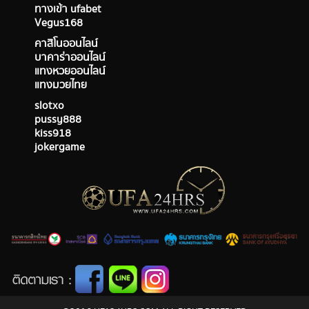
ทางเข้า ufabet
Vegus168
คาสิโนออนไลน์
บาคาร่าออนไลน์
แทงหวยออนไลน์
แทงมวยไทย
slotxo
pussy888
kiss918
jokergame