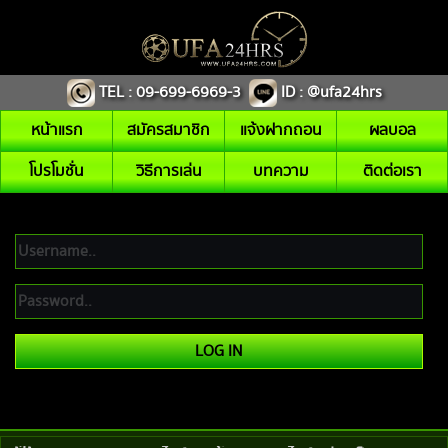
TEL : 09-699-6969-3
ID :
@ufa24hrs
หน้าแรก
สมัครสมาชิก
แจ้งฝากถอน
ผลบอล
โปรโมชั่น
วิธีการเล่น
บทความ
ติดต่อเรา