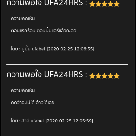
ความพอใจ UFA24HRS :
ความคิดเห็น :
ตอนแรกร้อน ตอนนี้มีแอร์แล้วคะอิอิ
โดย : นู๋มิ้น ufabet [2020-02-25 12:06:55]
ความพอใจ UFA24HRS :
ความคิดเห็น :
คิดว่าจะไม่ได้ อ้าวได้เฉย
โดย : สาลี่ ufabet [2020-02-25 12:05:59]