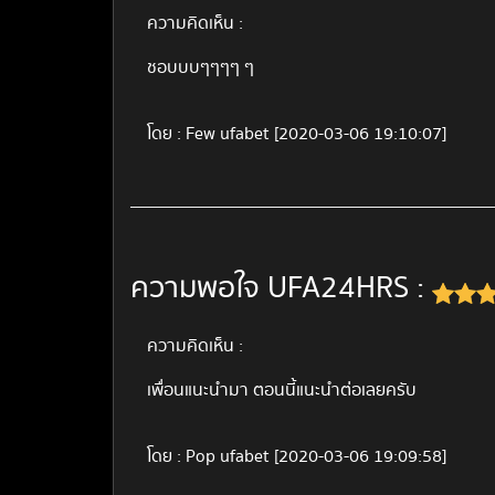
ความคิดเห็น :
ชอบบบๆๆๆๆ ๆ
โดย : Few ufabet [2020-03-06 19:10:07]
ความพอใจ UFA24HRS :
ความคิดเห็น :
เพื่อนแนะนำมา ตอนนี้แนะนำต่อเลยครับ
โดย : Pop ufabet [2020-03-06 19:09:58]