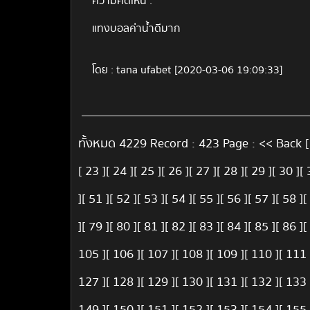
ความคิดเห็น :
แทงบอลค่าน้ำดีมาก
โดย : tana ufabet [2020-03-06 19:09:33]
ทั้งหมด 4229 Record : 423 Page :
<< Back
[
23
][
24
][
25
][
26
][
27
][
28
][
29
][
30
][
][
51
][
52
][
53
][
54
][
55
][
56
][
57
][
58
][
][
79
][
80
][
81
][
82
][
83
][
84
][
85
][
86
][
105
][
106
][
107
][
108
][
109
][
110
][
111
127
][
128
][
129
][
130
][
131
][
132
][
133
149
][
150
][
151
][
152
][
153
][
154
][
155