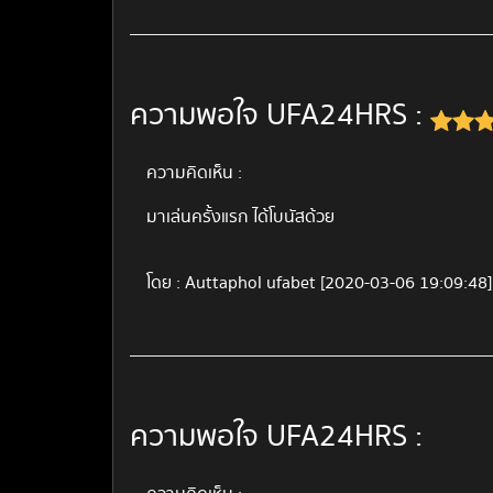
ความพอใจ UFA24HRS :
ความคิดเห็น :
มาเล่นครั้งแรก ได้โบนัสด้วย
โดย : Auttaphol ufabet [2020-03-06 19:09:48]
ความพอใจ UFA24HRS :