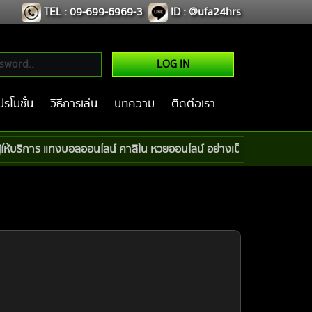
TEL : 09-699-6969-3
ID : @ufa24hrs
ปรโมชั่น
วิธีการเล่น
บทความ
ติดต่อเรา
ริการ แทงบอลออนไลน์ คาสิโน หวยออนไลน์ อย่างเป็นทางการและมีมาตรฐ