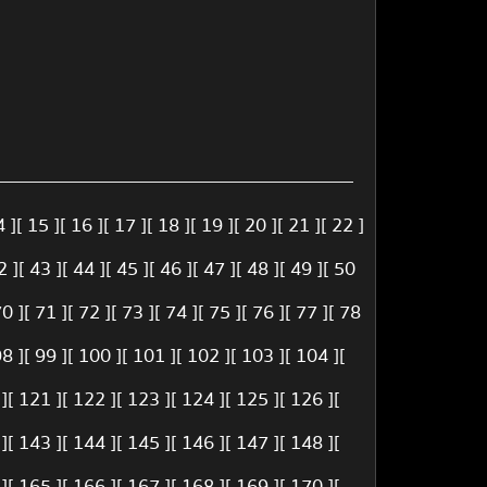
4
][
15
][
16
][
17
][
18
][
19
][
20
][
21
][
22
]
2
][
43
][
44
][
45
][
46
][
47
][
48
][
49
][
50
70
][
71
][
72
][
73
][
74
][
75
][
76
][
77
][
78
98
][
99
][
100
][
101
][
102
][
103
][
104
][
][
121
][
122
][
123
][
124
][
125
][
126
][
][
143
][
144
][
145
][
146
][
147
][
148
][
][
165
][
166
][
167
][
168
][
169
][
170
][