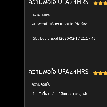
ความพอใจ UFA24HRS :
ความคิดเห็น :
ผมคิดว่าเป็นเว็บพนันออนไลน์ที่ดีที่สุด
โดย : boy ufabet [2020-02-17 21:17:43]
ความพอใจ UFA24HRS :
ความคิดเห็น :
ว้าว วันนี้เล่นแล้วได้เงินเยอะมาก สุดจัด