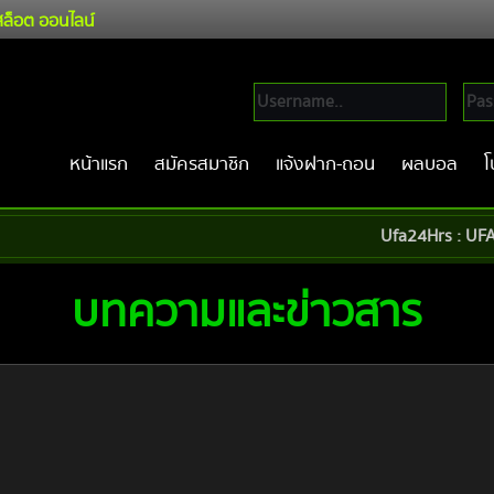
ล็อต ออนไลน์
หน้าแรก
สมัครสมาชิก
แจ้งฝาก-ถอน
ผลบอล
โ
Ufa24Hrs : UFA UFAB
บทความและข่าวสาร