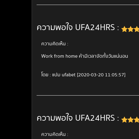
ความพอใจ UFA24HRS :
ความคิดเห็น :
Work from home ค้ามีเวลาจัดทั้งวันแน่นอน
โดย : แปม ufabet [2020-03-20 11:05:57]
ความพอใจ UFA24HRS :
ความคิดเห็น :