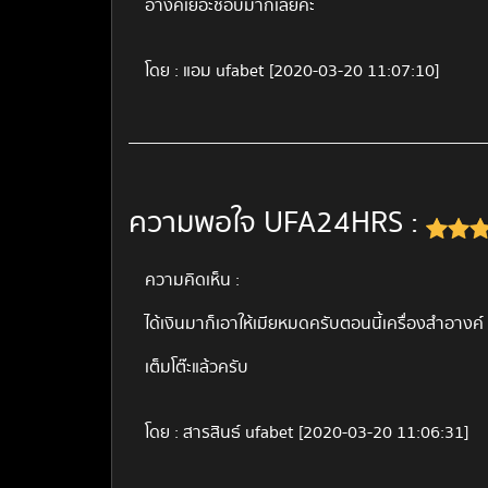
อางค์เยอะชอบมากเลยคะ
โดย : แอม ufabet [2020-03-20 11:07:10]
ความพอใจ UFA24HRS :
ความคิดเห็น :
ได้เงินมาก็เอาให้เมียหมดครับตอนนี้เครื่องสำอางค์
เต็มโต๊ะแล้วครับ
โดย : สารสินธ์ ufabet [2020-03-20 11:06:31]