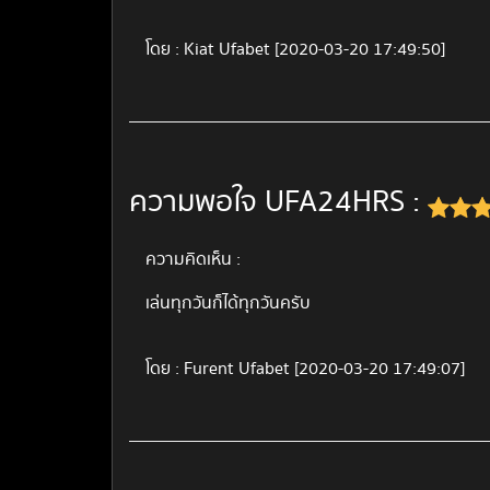
โดย : Kiat Ufabet [2020-03-20 17:49:50]
ความพอใจ UFA24HRS :
ความคิดเห็น :
เล่นทุกวันก็ได้ทุกวันครับ
โดย : Furent Ufabet [2020-03-20 17:49:07]