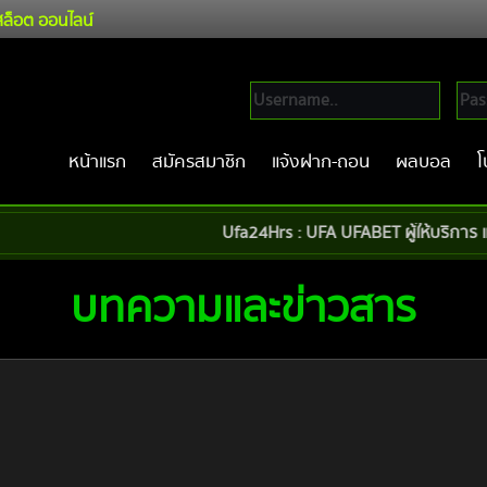
ล็อต ออนไลน์
หน้าแรก
สมัครสมาชิก
แจ้งฝาก-ถอน
ผลบอล
โ
Ufa24Hrs : UFA UFABET ผู้ให้บริการ แทงบ
บทความและข่าวสาร