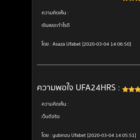
ความคิดเห็น :
เงินเยอะกำไรดี
โดย : Asaza Ufabet [2020-03-04 14:06:50]
ความพอใจ UFA24HRS :
ความคิดเห็น :
เว็บดีจริง
โดย : yubinzu Ufabet [2020-03-04 14:05:51]