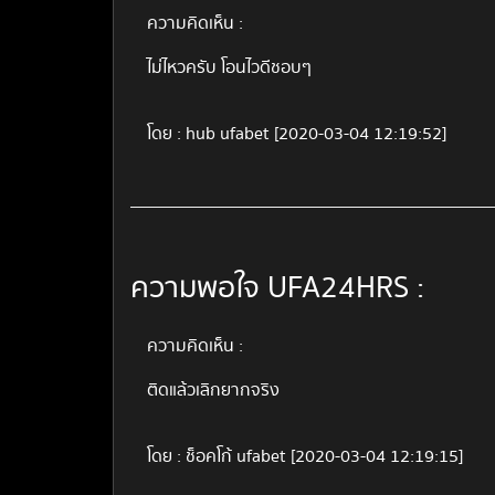
ความคิดเห็น :
ไม่ไหวครับ โอนไวดีชอบๆ
โดย : hub ufabet [2020-03-04 12:19:52]
ความพอใจ UFA24HRS :
ความคิดเห็น :
ติดแล้วเลิกยากจริง
โดย : ช็อคโก้ ufabet [2020-03-04 12:19:15]