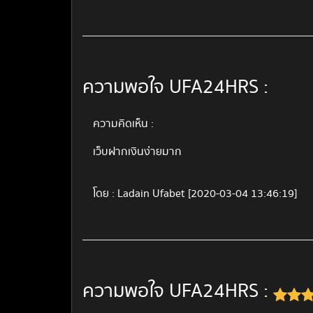
ความพอใจ UFA24HRS :
ความคิดเห็น :
เว็บฝากเงินง่ายมาก
โดย : Ladain Ufabet [2020-03-04 13:46:19]
ความพอใจ UFA24HRS :