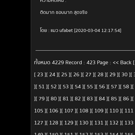
ความคิดเห็น :
ติดมาก ชอบมาก สุดจริง
โดย : แมว ufabet [2020-03-04 12:17:54]
ทั้งหมด 4229 Record : 423 Page :
<< Back
[
23
][
24
][
25
][
26
][
27
][
28
][
29
][
30
][
][
51
][
52
][
53
][
54
][
55
][
56
][
57
][
58
][
][
79
][
80
][
81
][
82
][
83
][
84
][
85
][
86
][
105
][
106
][
107
][
108
][
109
][
110
][
111
127
][
128
][
129
][
130
][
131
][
132
][
133
149
][
150
][
151
][
152
][
153
][
154
][
155