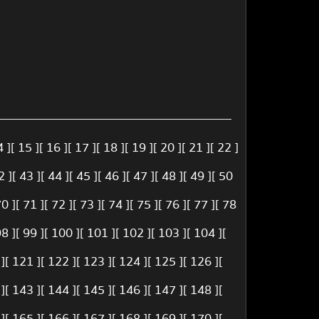
4
][
15
][
16
][
17
][
18
][
19
][
20
][
21
][
22
]
2
][
43
][
44
][
45
][
46
][
47
][
48
][
49
][
50
70
][
71
][
72
][
73
][
74
][
75
][
76
][
77
][
78
98
][
99
][
100
][
101
][
102
][
103
][
104
][
][
121
][
122
][
123
][
124
][
125
][
126
][
][
143
][
144
][
145
][
146
][
147
][
148
][
][
165
][
166
][
167
][
168
][
169
][
170
][