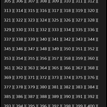
305
][
306
][
307
][
308
][
309
][
310
][
311
][
312
][
313
][
314
][
315
][
316
][
317
][
318
][
319
][
320
][
321
][
322
][
323
][
324
][
325
][
326
][
327
][
328
][
329
][
330
][
331
][
332
][
333
][
334
][
335
][
336
][
337
][
338
][
339
][
340
][
341
][
342
][
343
][
344
][
345
][
346
][
347
][
348
][
349
][
350
][
351
][
352
][
353
][
354
][
355
][
356
][
357
][
358
][
359
][
360
][
361
][
362
][
363
][
364
][
365
][
366
][
367
][
368
][
369
][
370
][
371
][
372
][
373
][
374
][
375
][
376
][
377
][
378
][
379
][
380
][
381
][
382
][
383
][
384
][
385
][
386
][
387
][
388
][
389
][
390
][
391
][
392
][
393
][
394
][
395
][
396
][
397
][
398
][
399
][
400
][