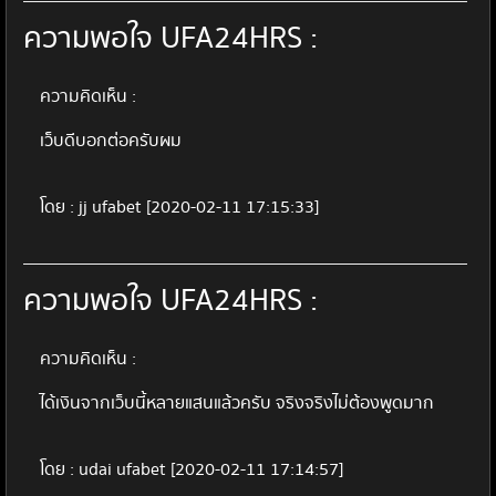
ความพอใจ UFA24HRS :
ความคิดเห็น :
เว็บดีบอกต่อครับผม
โดย : jj ufabet [2020-02-11 17:15:33]
ความพอใจ UFA24HRS :
ความคิดเห็น :
ได้เงินจากเว็บนี้หลายแสนแล้วครับ จริงจริงไม่ต้องพูดมาก
โดย : udai ufabet [2020-02-11 17:14:57]