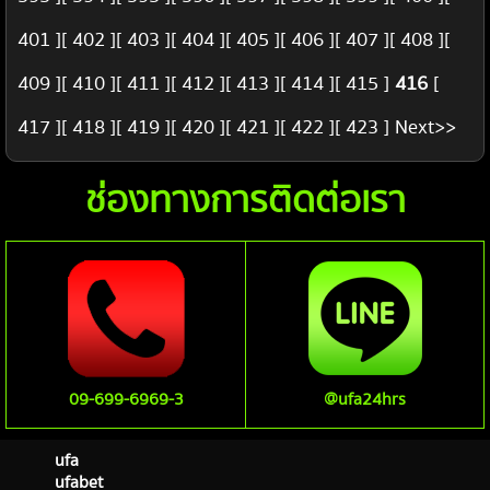
401
][
402
][
403
][
404
][
405
][
406
][
407
][
408
][
409
][
410
][
411
][
412
][
413
][
414
][
415
]
416
[
417
][
418
][
419
][
420
][
421
][
422
][
423
]
Next>>
ช่องทางการติดต่อเรา
09-699-6969-3
@ufa24hrs
ufa
ufabet