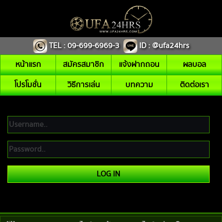
TEL : 09-699-6969-3
ID :
@ufa24hrs
หน้าแรก
สมัครสมาชิก
แจ้งฝากถอน
ผลบอล
โปรโมชั่น
วิธีการเล่น
บทความ
ติดต่อเรา