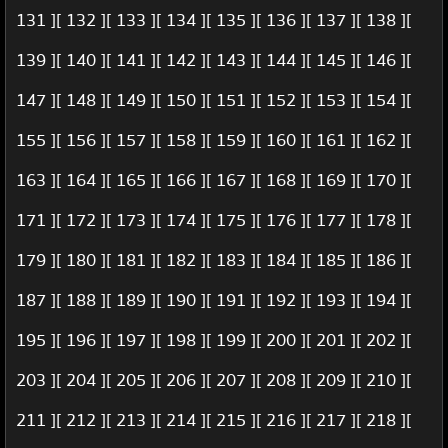
131
][
132
][
133
][
134
][
135
][
136
][
137
][
138
][
139
][
140
][
141
][
142
][
143
][
144
][
145
][
146
][
147
][
148
][
149
][
150
][
151
][
152
][
153
][
154
][
155
][
156
][
157
][
158
][
159
][
160
][
161
][
162
][
163
][
164
][
165
][
166
][
167
][
168
][
169
][
170
][
171
][
172
][
173
][
174
][
175
][
176
][
177
][
178
][
179
][
180
][
181
][
182
][
183
][
184
][
185
][
186
][
187
][
188
][
189
][
190
][
191
][
192
][
193
][
194
][
195
][
196
][
197
][
198
][
199
][
200
][
201
][
202
][
203
][
204
][
205
][
206
][
207
][
208
][
209
][
210
][
211
][
212
][
213
][
214
][
215
][
216
][
217
][
218
][