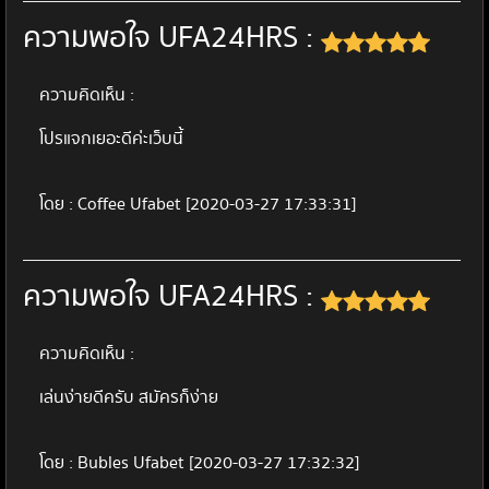
ความพอใจ UFA24HRS :
ความคิดเห็น :
โปรแจกเยอะดีค่ะเว็บนี้
โดย : Coffee Ufabet [2020-03-27 17:33:31]
ความพอใจ UFA24HRS :
ความคิดเห็น :
เล่นง่ายดีครับ สมัครก็ง่าย
โดย : Bubles Ufabet [2020-03-27 17:32:32]