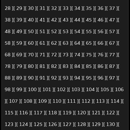
28
][
29
][
30
][
31
][
32
][
33
][
34
][
35
][
36
][
37
][
38
][
39
][
40
][
41
][
42
][
43
][
44
][
45
][
46
][
47
][
48
][
49
][
50
][
51
][
52
][
53
][
54
][
55
][
56
][
57
][
58
][
59
][
60
][
61
][
62
][
63
][
64
][
65
][
66
][
67
][
68
][
69
][
70
][
71
][
72
][
73
][
74
][
75
][
76
][
77
][
78
][
79
][
80
][
81
][
82
][
83
][
84
][
85
][
86
][
87
][
88
][
89
][
90
][
91
][
92
][
93
][
94
][
95
][
96
][
97
][
98
][
99
][
100
][
101
][
102
][
103
][
104
][
105
][
106
][
107
][
108
][
109
][
110
][
111
][
112
][
113
][
114
][
115
][
116
][
117
][
118
][
119
][
120
][
121
][
122
][
123
][
124
][
125
][
126
][
127
][
128
][
129
][
130
][