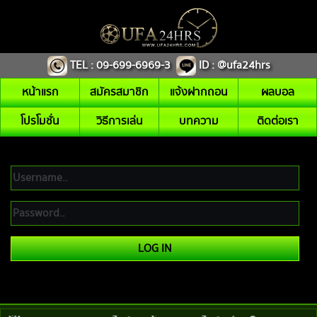
TEL : 09-699-6969-3
ID :
@ufa24hrs
หน้าแรก
สมัครสมาชิก
แจ้งฝากถอน
ผลบอล
โปรโมชั่น
วิธีการเล่น
บทความ
ติดต่อเรา