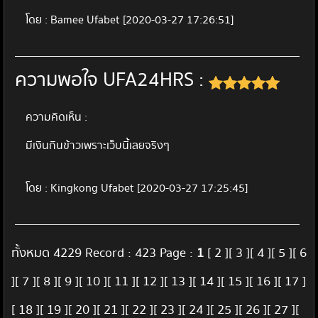
โดย : Bamee Ufabet [2020-03-27 17:26:51]
ความพอใจ UFA24HRS :
ความคิดเห็น :
มีเงินกินข้าวเพราะเว็บนี้เลยจริงๆ
โดย : Kingkong Ufabet [2020-03-27 17:25:45]
ทั้งหมด 4229 Record : 423 Page :
1
[
2
][
3
][
4
][
5
][
6
][
7
][
8
][
9
][
10
][
11
][
12
][
13
][
14
][
15
][
16
][
17
]
[
18
][
19
][
20
][
21
][
22
][
23
][
24
][
25
][
26
][
27
][